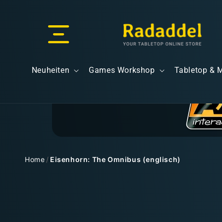
Direkt
zum
Inhalt
Versand & Lieferung
Neuheiten
Games Workshop
Tabletop & 
Versandkosten
Home
/
Eisenhorn: The Omnibus (englisch)
Zu
Kostenloser Versand
Produktinformationen
springen