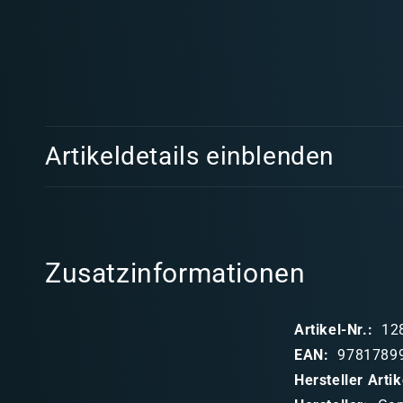
Medien
1
in
Modal
E
öffnen
Artikeldetails einblenden
i
n
k
l
Zusatzinformationen
a
p
Artikel-Nr.:
12
p
EAN:
9781789
b
Hersteller Art
a