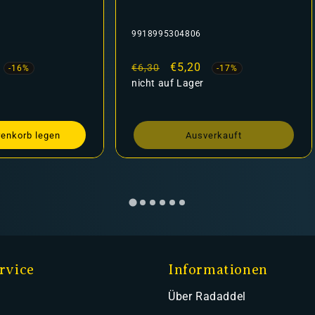
9918995304806
fspreis
Normaler
Verkaufspreis
€5,20
€6,30
-16%
-17%
Preis
nicht auf Lager
renkorb legen
Ausverkauft
rvice
Informationen
Über Radaddel