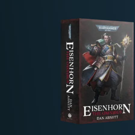
Deutschland: ab
69 €
Österreich & EU: ab
200 €
Schweiz: ab
350 €
Nicht-EU: kein kostenloser Versand
Lieferungen in Nicht-EU-Länder (z. B. Sc
nicht im Kaufpreis od
enthalten