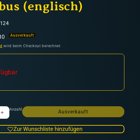
us (englisch)
8124
Ausverkauft
aufspreis
80
nd
wird beim Checkout berechnet
fügbar
Anzahl
Ausverkauft
Erhöhe
die
Menge
Zur Wunschliste hinzufügen
für