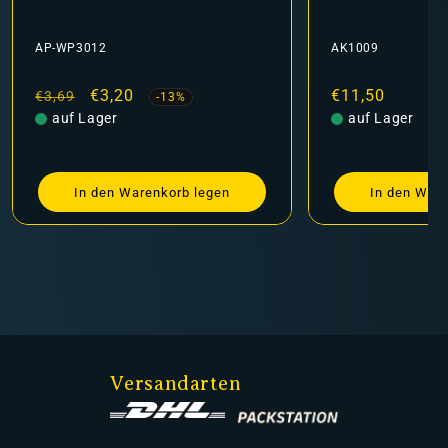
AP-WP3012
AK1009
Normaler
Verkaufspreis
€3,20
Normaler
€11,50
€3,69
-13%
Preis
auf Lager
Preis
auf Lager
In den Warenkorb legen
In den Ware
Versandarten