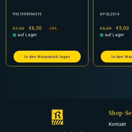
9921999904310
AP-GL2014
Normaler
Verkaufspreis
€6,30
Normaler
Verkau
€5,00
€7,00
€5,99
-10%
Preis
auf Lager
Preis
auf Lager
In den Warenkorb legen
In den Wa
Shop-Se
Kontakt