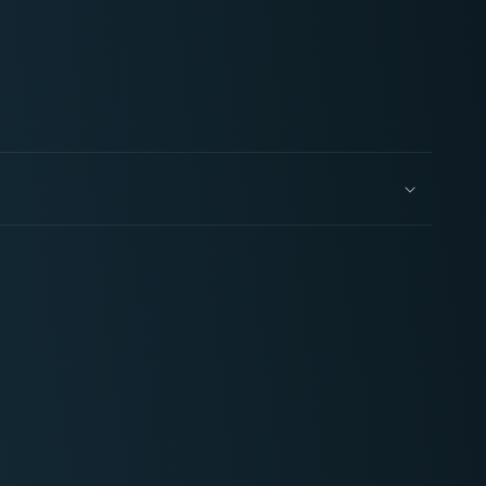
Eisenhorn:
The
Omnibus
(englisch)