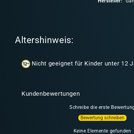
Hersteller:
Ga
r
e
r
I
Altershinweis:
n
h
a
Nicht geeignet für Kinder unter 12 
l
t
Kundenbewertungen
Schreibe die erste Bewertun
Bewertung schreiben
Keine Elemente gefunden