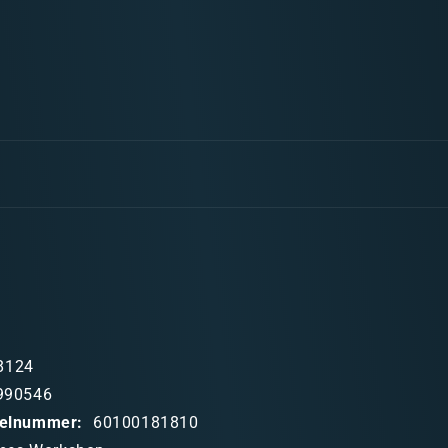
Eisenhorn:
The
Omnibus
(englisch)
8124
990546
ikelnummer:
60100181810