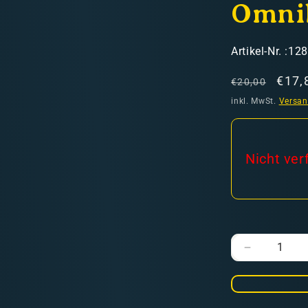
Omnib
SKU:
Artikel-Nr. :12
Normaler
Verk
€17,
€20,00
Preis
inkl. MwSt.
Versa
hweiz)
Nicht ver
er in den Versandkosten
Verringere
die
Menge
für