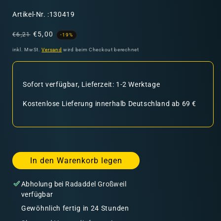
SKU:
Artikel-Nr. :130419
Normaler
Verkaufspreis
€5,00
€6,21
-19%
Preis
inkl. MwSt.
Versand
wird beim Checkout berechnet
Sofort verfügbar, Lieferzeit: 1-2 Werktage
Kostenlose Lieferung innerhalb Deutschland ab 69 €
In den Warenkorb legen
Abholung bei
Radaddel Großweil
verfügbar
Gewöhnlich fertig in 24 Stunden