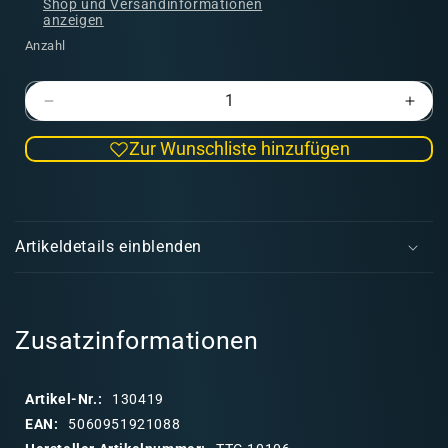
Shop und Versandinformationen
anzeigen
Anzahl
Verringere
Erhö
die
die
Zur Wunschliste hinzufügen
Menge
Men
für
für
Dwarven
Dwa
E
Iron
Iron
i
-
-
Artikeldetails einblenden
TTC
TTC
n
k
l
a
Zusatzinformationen
p
p
Artikel-Nr.:
130419
b
EAN:
5060951921088
a