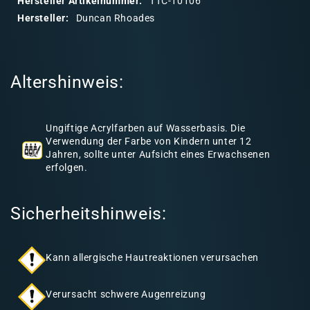
Hersteller Artikelnummer:
TTC-10106
r
Hersteller:
Duncan Rhoades
e
r
I
Altershinweis:
n
h
a
Ungiftige Acrylfarben auf Wasserbasis. Die
l
Verwendung der Farbe von Kindern unter 12
Jahren, sollte unter Aufsicht eines Erwachsenen
t
erfolgen.
Sicherheitshinweis:
Kann allergische Hautreaktionen verursachen
Verursacht schwere Augenreizung