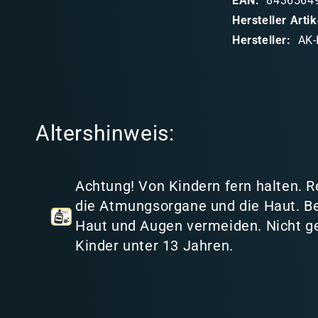
EAN:
8436564
b
Hersteller Art
a
Hersteller:
AK-
r
e
r
I
Altershinweis:
n
h
a
Achtung! Von Kindern fern halten. R
l
die Atmungsorgane und die Haut. B
t
Haut und Augen vermeiden. Nicht ge
Kinder unter 13 Jahren.