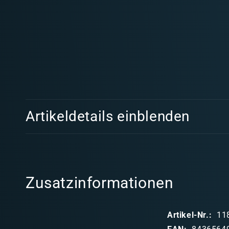
Medien
1
in
Modal
öffnen
E
Artikeldetails einblenden
i
n
k
l
Zusatzinformationen
a
p
Artikel-Nr.:
11
p