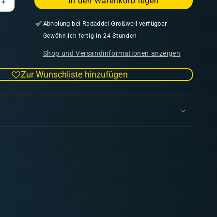
In den Warenkorb legen
Erhöhe
die
Abholung bei
Radaddel Großweil
verfügbar
Menge
für
Gewöhnlich fertig in 24 Stunden
b
Dunkelgelb
Shop und Versandinformationen anzeigen
Color
150ml
Zur Wunschliste hinzufügen