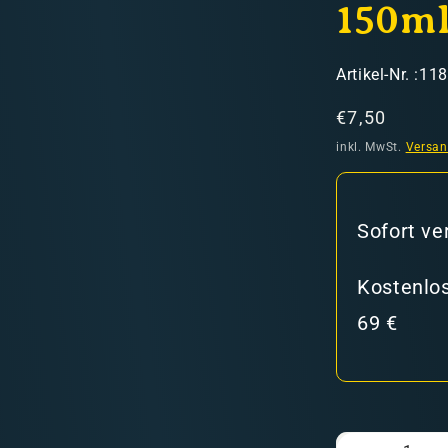
150m
SKU:
Artikel-Nr. :11
Normaler
€7,50
Preis
inkl. MwSt.
Versa
hweiz)
Sofort ve
er in den Versandkosten
Kostenlos
69 €