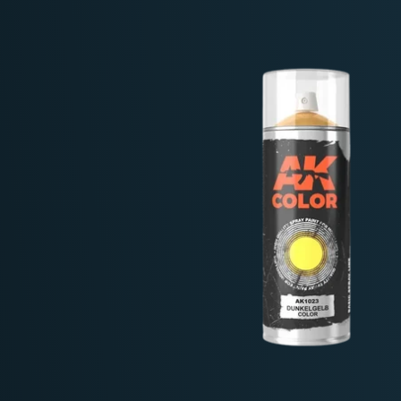
Deutschland: ab
69 €
Österreich & EU: ab
200 €
Schweiz: ab
350 €
Nicht-EU: kein kostenloser Versand
Lieferungen in Nicht-EU-Länder (z. B. Sc
nicht im Kaufpreis od
enthalten