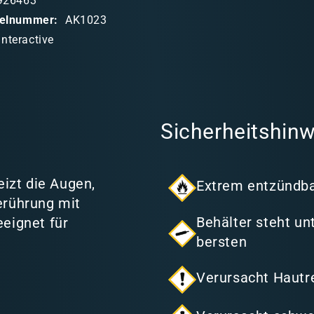
926463
ikelnummer:
AK1023
Interactive
Sicherheitshinw
eizt die Augen,
Extrem entzündba
erührung mit
Behälter steht u
eignet für
bersten
Verursacht Hautr