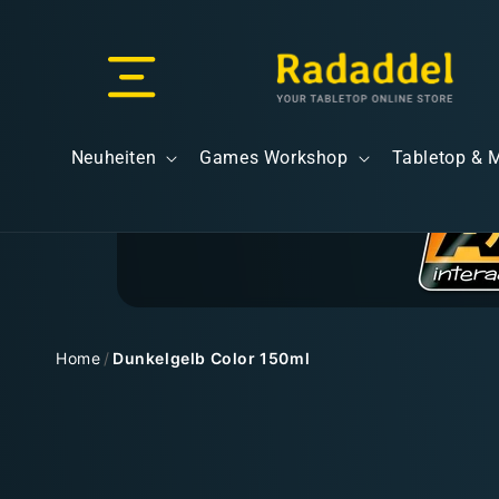
Direkt
zum
Inhalt
Versand & Lieferung
Neuheiten
Games Workshop
Tabletop & 
Versandkosten
Home
/
Dunkelgelb Color 150ml
Zu
Kostenloser Versand
Produktinformationen
springen