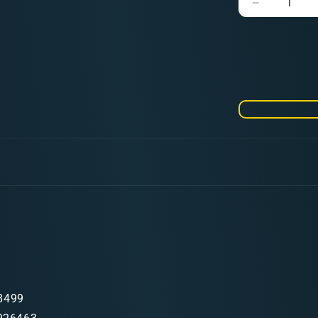
Verringere
die
Menge
für
Dunkelgel
Color
150ml
8499