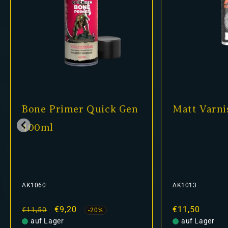
Bone Primer Quick Gen
Matt Varni
400ml
AK1060
AK1013
Normaler
Verkaufspreis
€9,20
Normaler
€11,50
€11,50
-20%
Preis
auf Lager
Preis
auf Lager