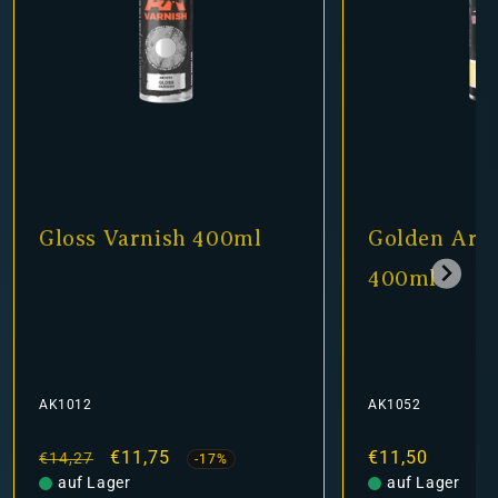
Gloss Varnish 400ml
Golden Arm
400ml
AK1012
AK1052
Normaler
Verkaufspreis
€11,75
Normaler
€11,50
€14,27
-17%
Preis
auf Lager
Preis
auf Lager