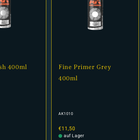
sh 400ml
Fine Primer Grey
400ml
AK1010
Normaler
€11,50
Preis
auf Lager