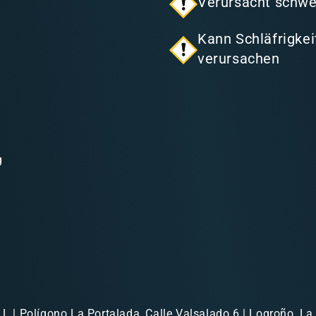
Verursacht schwe
Kann Schläfrigke
verursachen
g
.L | Polígono La Portalada, Calle Valsalado 6 | Logroño, La 