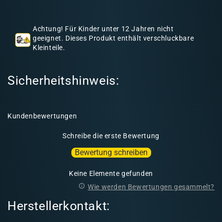
h
a
Achtung! Für Kinder unter 12 Jahren nicht
l
geeignet. Dieses Produkt enthält verschluckbare
Kleinteile.
t
Sicherheitshinweis:
Kundenbewertungen
Schreibe die erste Bewertung
Bewertung schreiben
Keine Elemente gefunden
Wie werden Bewertungen gesammelt?
Herstellerkontakt: