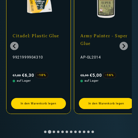
Citadel: Plastic Glue
Army Painter - Super
Glue
9921999904310
AP-GL2014
Normaler
Verkaufspreis
Normaler
Verkaufspreis
Preis
Preis
€6,30
€5,00
-10%
-16%
€7,00
€5,99
auf Lager
auf Lager
In den Warenkorb legen
In den Warenkorb legen