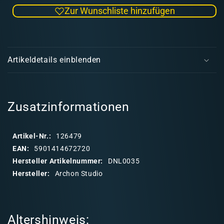
die
die
Zur Wunschliste hinzufügen
Menge
Men
für
für
Dungeons
Dun
E
&amp;
&am
i
Lasers:
Lase
Artikeldetails einblenden
Dwarven
Dwa
n
Mine
Mine
k
Props
Prop
l
a
Zusatzinformationen
p
p
Artikel-Nr.:
126479
b
EAN:
5901414672720
a
Hersteller Artikelnummer:
DNL0035
r
Hersteller:
Archon Studio
e
r
I
Altershinweis:
n