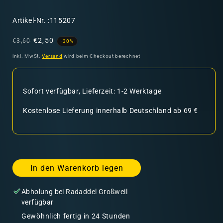
SKU:
Artikel-Nr. :115207
Normaler
Verkaufspreis
€2,50
€3,60
-30%
Preis
inkl. MwSt.
Versand
wird beim Checkout berechnet
Sofort verfügbar, Lieferzeit: 1-2 Werktage
Kostenlose Lieferung innerhalb Deutschland ab 69 €
In den Warenkorb legen
Abholung bei
Radaddel Großweil
verfügbar
Gewöhnlich fertig in 24 Stunden