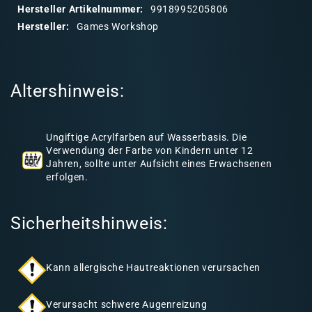
a
Hersteller Artikelnummer:
9918995205806
r
Hersteller:
Games Workshop
e
r
I
Altershinweis:
n
h
a
Ungiftige Acrylfarben auf Wasserbasis. Die
l
Verwendung der Farbe von Kindern unter 12
Jahren, sollte unter Aufsicht eines Erwachsenen
t
erfolgen.
Sicherheitshinweis:
Kann allergische Hautreaktionen verursachen
Verursacht schwere Augenreizung