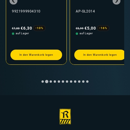
9921999904310
AP-GL2014
Normaler
Verkaufspreis
Normaler
Verkaufspreis
Preis
Preis
€6,30
€5,00
-10%
-16%
€7,00
€5,99
auf Lager
auf Lager
In den Warenkorb legen
In den Warenkorb legen