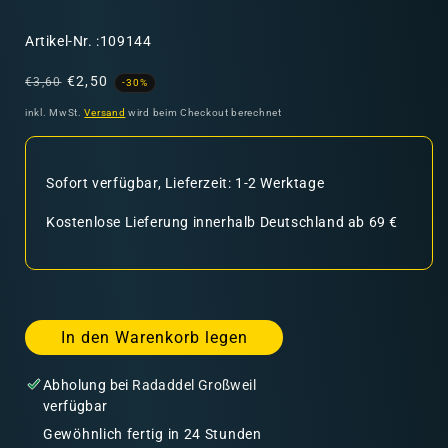
SKU:
Artikel-Nr. :109144
Normaler
Verkaufspreis
€2,50
€3,60
-30%
Preis
inkl. MwSt.
Versand
wird beim Checkout berechnet
Sofort verfügbar, Lieferzeit: 1-2 Werktage
Kostenlose Lieferung innerhalb Deutschland ab 69 €
In den Warenkorb legen
Abholung bei
Radaddel Großweil
verfügbar
Gewöhnlich fertig in 24 Stunden