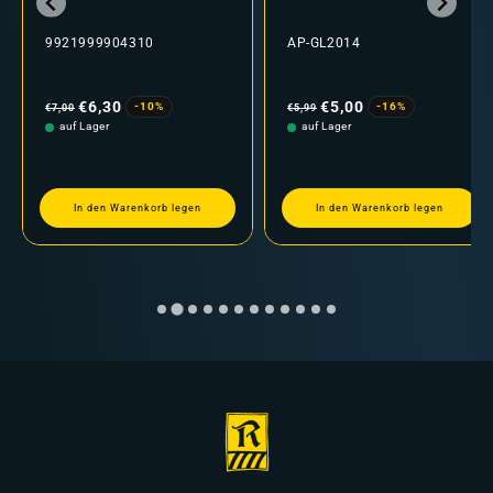
9921999904310
AP-GL2014
Normaler
Verkaufspreis
Normaler
Verkaufspreis
Preis
Preis
€6,30
€5,00
-10%
-16%
€7,00
€5,99
auf Lager
auf Lager
In den Warenkorb legen
In den Warenkorb legen