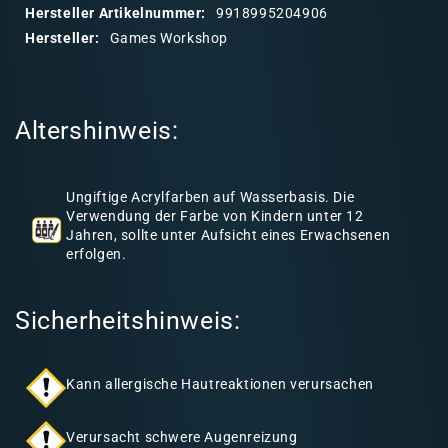
a
Hersteller Artikelnummer:
9918995204906
r
Hersteller:
Games Workshop
e
r
I
Altershinweis:
n
h
a
Ungiftige Acrylfarben auf Wasserbasis. Die
l
Verwendung der Farbe von Kindern unter 12
Jahren, sollte unter Aufsicht eines Erwachsenen
t
erfolgen.
Sicherheitshinweis:
Kann allergische Hautreaktionen verursachen
Verursacht schwere Augenreizung