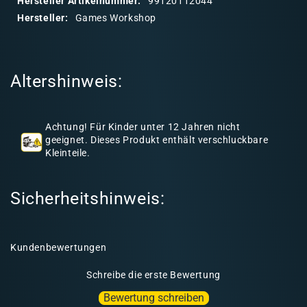
Hersteller Artikelnummer:
99120112044
r
Hersteller:
Games Workshop
e
r
I
Altershinweis:
n
h
a
Achtung! Für Kinder unter 12 Jahren nicht
l
geeignet. Dieses Produkt enthält verschluckbare
Kleinteile.
t
Sicherheitshinweis:
Kundenbewertungen
Schreibe die erste Bewertung
Bewertung schreiben