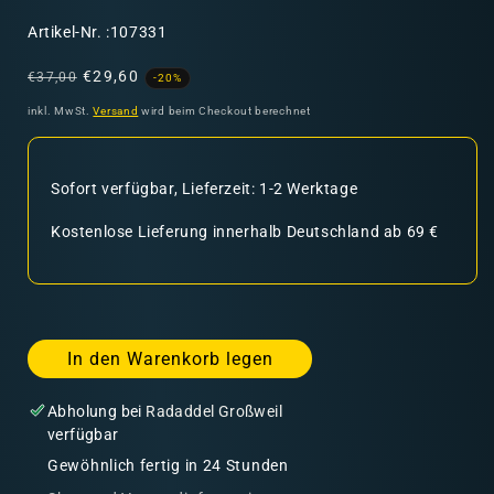
SKU:
Artikel-Nr. :107331
Normaler
Verkaufspreis
€29,60
€37,00
-20%
Preis
inkl. MwSt.
Versand
wird beim Checkout berechnet
Sofort verfügbar, Lieferzeit: 1-2 Werktage
Kostenlose Lieferung innerhalb Deutschland ab 69 €
In den Warenkorb legen
Abholung bei
Radaddel Großweil
verfügbar
Gewöhnlich fertig in 24 Stunden