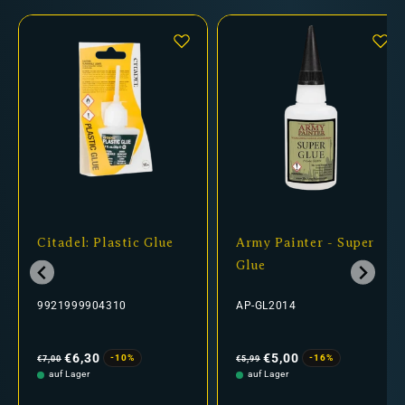
Citadel: Plastic Glue
Army Painter - Super
Glue
9921999904310
AP-GL2014
Normaler
Verkaufspreis
Normaler
Verkaufspreis
Preis
Preis
€6,30
€5,00
-10%
-16%
€7,00
€5,99
auf Lager
auf Lager