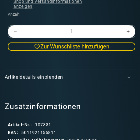
Shop und Versandinformationen
anzeigen
Anzahl
Verringere
Erhö
die
die
Zur Wunschliste hinzufügen
Menge
Men
für
für
Drukhari:
Druk
E
Wyches
Wyc
i
Artikeldetails einblenden
n
k
l
a
Zusatzinformationen
p
p
Artikel-Nr.:
107331
b
EAN:
5011921155811
a