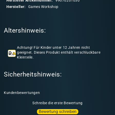
Hersteller Artikelnummer:
99070201030
r
Hersteller:
Games Workshop
e
r
I
Altershinweis:
n
h
a
Achtung! Für Kinder unter 12 Jahren nicht
l
geeignet. Dieses Produkt enthält verschluckbare
Kleinteile.
t
Sicherheitshinweis:
Kundenbewertungen
Schreibe die erste Bewertung
Bewertung schreiben