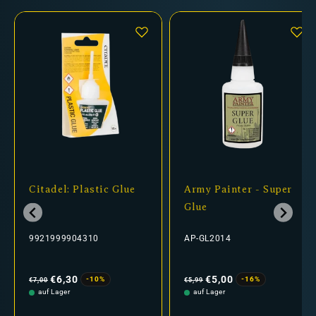
Citadel: Plastic Glue
Army Painter - Super
Glue
9921999904310
AP-GL2014
Normaler
Verkaufspreis
Normaler
Verkaufspreis
Preis
Preis
€6,30
€5,00
-10%
-16%
€7,00
€5,99
auf Lager
auf Lager