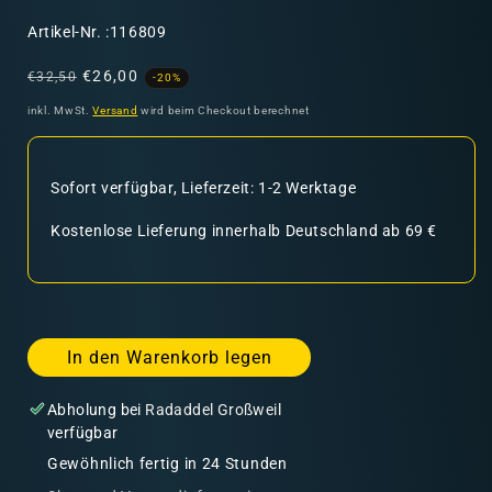
SKU:
Artikel-Nr. :116809
Normaler
Verkaufspreis
€26,00
€32,50
-20%
Preis
inkl. MwSt.
Versand
wird beim Checkout berechnet
Sofort verfügbar, Lieferzeit: 1-2 Werktage
Kostenlose Lieferung innerhalb Deutschland ab 69 €
In den Warenkorb legen
Abholung bei
Radaddel Großweil
verfügbar
Gewöhnlich fertig in 24 Stunden