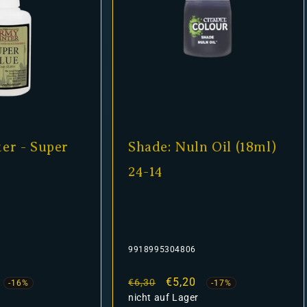
er - Super
Shade: Nuln Oil (18ml)
24-14
9918995304806
fspreis
Normaler
Verkaufspreis
€5,20
€6,30
-16%
-17%
Preis
nicht auf Lager