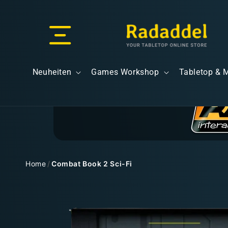
Direkt
zum
Inhalt
Versand & Lieferung
Neuheiten
Games Workshop
Tabletop & 
Versandkosten
Home
/
Combat Book 2 Sci-Fi
Zu
Kostenloser Versand
Produktinformationen
springen