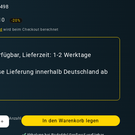
6498
aufspreis
10
-20%
nd
wird beim Checkout berechnet
rfügbar, Lieferzeit: 1-2 Werktage
e Lieferung innerhalb Deutschland ab
Anzahl
In den Warenkorb legen
Erhöhe
die
Abholung bei
Radaddel Großweil
verfügbar