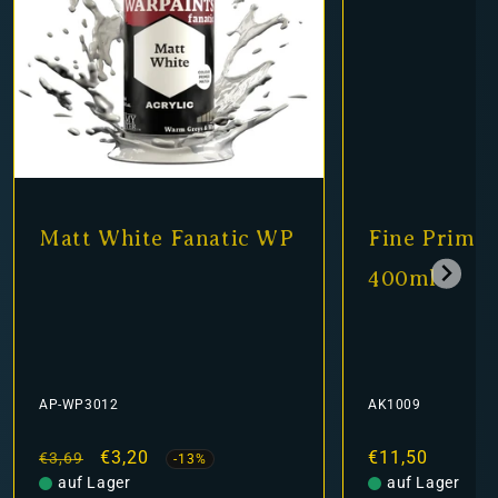
Matt White Fanatic WP
Fine Primer
400ml
AP-WP3012
AK1009
Normaler
Verkaufspreis
€3,20
Normaler
€11,50
€3,69
-13%
Preis
auf Lager
Preis
auf Lager