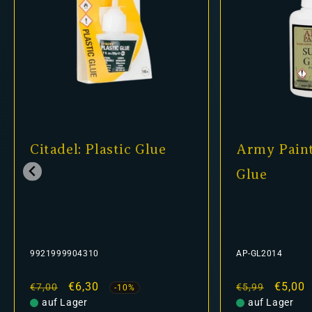
Citadel: Plastic Glue
Army Paint
Glue
9921999904310
AP-GL2014
Normaler
Verkaufspreis
€6,30
Normaler
Verkau
€5,00
€7,00
€5,99
-10%
Preis
auf Lager
Preis
auf Lager