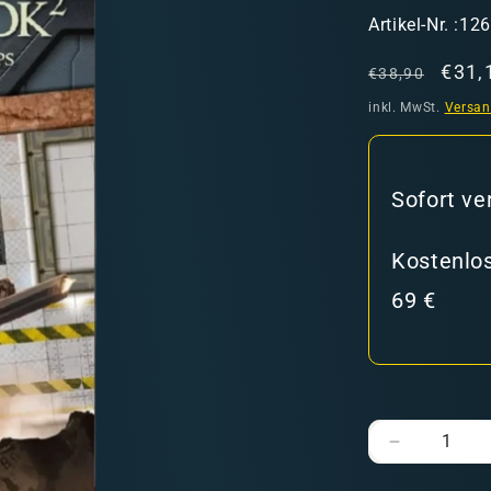
SKU:
Artikel-Nr. :12
Normaler
Verk
€31,
€38,90
Preis
inkl. MwSt.
Versa
hweiz)
Sofort ve
Kostenlos
69 €
er in den Versandkosten
Verringere
die