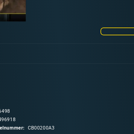
Menge
für
Combat
Book
2
Sci-
Fi
6498
496918
ikelnummer:
CB00200A3