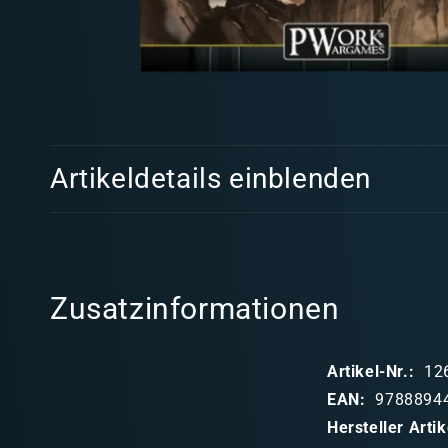
Medien
1
in
Modal
E
öffnen
Artikeldetails einblenden
i
n
k
l
Zusatzinformationen
a
p
Artikel-Nr.:
12
p
EAN:
9788894
b
Hersteller Art
a