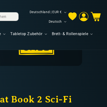
L
Deutschland | EUR €
hen
Einloggen
Warenkorb
a
S
Deutsch
n
p
d
e
Tabletop Zubehör
Brett- & Rollenspiele
r
/
a
R
c
e
h
g
e
i
o
n
t Book 2 Sci-Fi