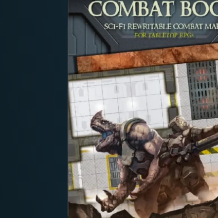
Deutschland: ab
69 €
Österreich & EU: ab
200 €
Schweiz: ab
350 €
Nicht-EU: kein kostenloser Versand
Lieferungen in Nicht-EU-Länder (z. B. Sc
nicht im Kaufpreis od
enthalten