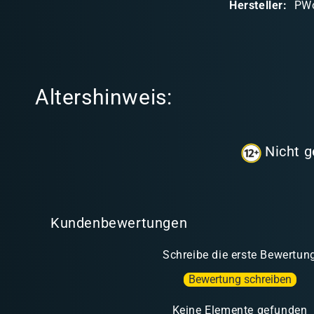
Hersteller:
PW
r
e
r
I
Altershinweis:
n
h
a
Nicht g
l
t
Kundenbewertungen
Schreibe die erste Bewertun
Bewertung schreiben
Keine Elemente gefunden