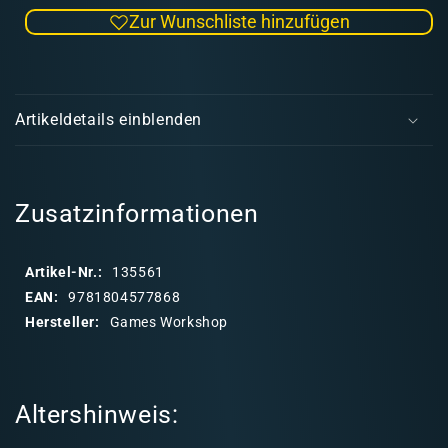
die
die
Zur Wunschliste hinzufügen
Menge
Men
für
für
Cities
Citie
E
of
of
i
Sigmar:
Sigm
Artikeldetails einblenden
Kriegsbuch
Krie
n
(deutsch)
(deu
k
l
a
Zusatzinformationen
p
p
Artikel-Nr.:
135561
b
EAN:
9781804577868
a
Hersteller:
Games Workshop
r
e
r
Altershinweis:
I
n