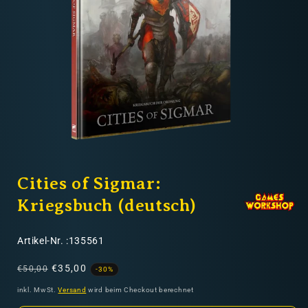
Nicht-EU: kein kostenloser Versand
Lieferungen in Nicht-EU-Länder (z. B. Schweiz)
nicht im Kaufpreis oder in
den Versandkosten enthalten
Medien
1
Cities of Sigmar:
in
Modal
öffnen
Kriegsbuch (deutsch)
SKU:
Artikel-Nr. :135561
Normaler
Verkaufspreis
€35,00
€50,00
-30%
Preis
inkl. MwSt.
Versand
wird beim Checkout berechnet