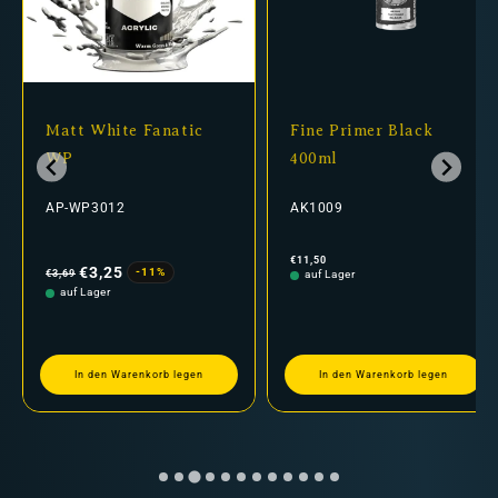
Matt White Fanatic
Fine Primer Black
WP
400ml
AP-WP3012
AK1009
Normaler
Verkaufspreis
Normaler
€11,50
Preis
Preis
€3,25
-11%
€3,69
auf Lager
auf Lager
In den Warenkorb legen
In den Warenkorb legen