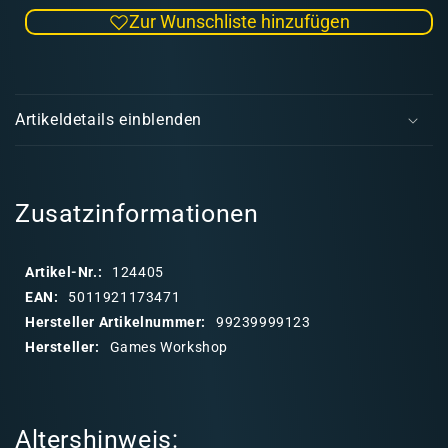
die
die
Zur Wunschliste hinzufügen
Menge
Men
für
für
Citadel
Citad
E
Tools:
Tools
i
Drill
Drill
Artikeldetails einblenden
n
k
l
a
Zusatzinformationen
p
p
Artikel-Nr.:
124405
b
EAN:
5011921173471
a
Hersteller Artikelnummer:
99239999123
r
Hersteller:
Games Workshop
e
r
I
Altershinweis:
n