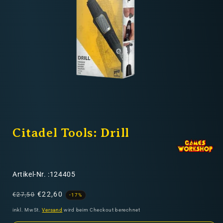
Nicht-EU: kein kostenloser Versand
Lieferungen in Nicht-EU-Länder (z. B. Schweiz)
nicht im Kaufpreis oder in
den Versandkosten enthalten
Medien
1
Citadel Tools: Drill
in
Modal
öffnen
SKU:
Artikel-Nr. :124405
Normaler
Verkaufspreis
€22,60
€27,50
-17%
Preis
inkl. MwSt.
Versand
wird beim Checkout berechnet