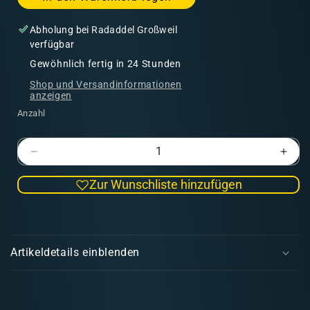
Abholung bei
Radaddel Großweil
verfügbar
Gewöhnlich fertig in 24 Stunden
Shop und Versandinformationen
anzeigen
Anzahl
Verringere
Erhö
die
die
Zur Wunschliste hinzufügen
Menge
Men
für
für
Chulo
Chul
E
Bolu
Bolu
i
|
|
Artikeldetails einblenden
Goblin
Gobl
n
Piraten
Pira
k
l