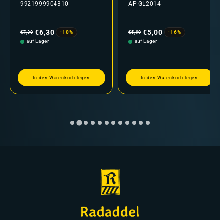
9921999904310
AP-GL2014
Normaler
Verkaufspreis
Normaler
Verkaufspreis
Preis
Preis
€6,30
€5,00
-10%
-16%
€7,00
€5,99
auf Lager
auf Lager
In den Warenkorb legen
In den Warenkorb legen