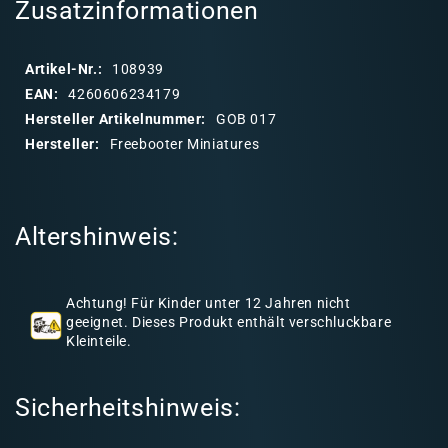
a
Zusatzinformationen
p
p
Artikel-Nr.:
108939
b
EAN:
4260606234179
a
Hersteller Artikelnummer:
GOB 017
r
Hersteller:
Freebooter Miniatures
e
r
I
Altershinweis:
n
h
a
Achtung! Für Kinder unter 12 Jahren nicht
l
geeignet. Dieses Produkt enthält verschluckbare
Kleinteile.
t
Sicherheitshinweis: