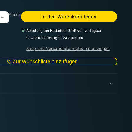
Anzahl
In den Warenkorb legen
Erhöhe
die
Abholung bei
Radaddel Großweil
verfügbar
Menge
für
Gewöhnlich fertig in 24 Stunden
Children
Shop und Versandinformationen anzeigen
of
Chaos
Zur Wunschliste hinzufügen
Dice
16mm
Square
(25
Stück)