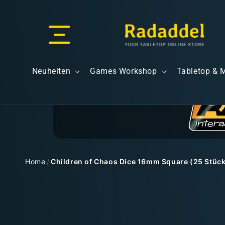
Direkt
zum
Inhalt
Versand & Lieferung
Neuheiten
Games Workshop
Tabletop & 
Versandkosten
Home
/
Children of Chaos Dice 16mm Square (25 Stüc
Zu
Kostenloser Versand
Produktinformationen
springen