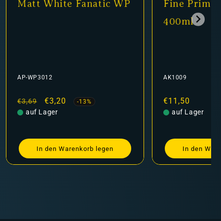
Matt White Fanatic WP
Fine Primer
400ml
AP-WP3012
AK1009
Normaler
Verkaufspreis
€3,20
Normaler
€11,50
€3,69
-13%
Preis
auf Lager
Preis
auf Lager
In den Warenkorb legen
In den Ware