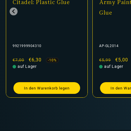
Citadel: Plastic Glue
Army Paint
Glue
9921999904310
AP-GL2014
Normaler
Verkaufspreis
€6,30
Normaler
Verkau
€5,00
€7,00
€5,99
-10%
Preis
auf Lager
Preis
auf Lager
In den Warenkorb legen
In den Wa