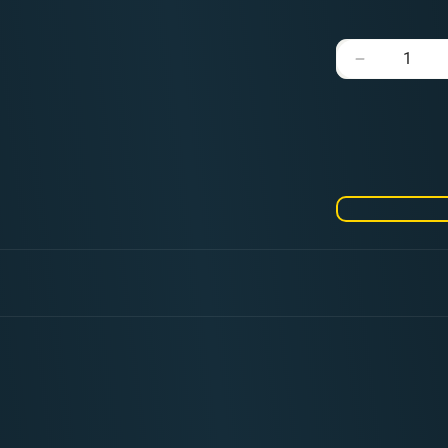
Verringere
die
Menge
für
Children
of
Chaos
Dice
16mm
Square
(25
Stück)