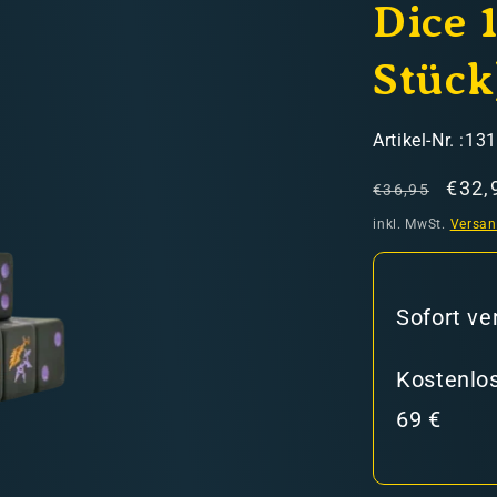
Dice 
Stück
SKU:
Artikel-Nr. :13
Normaler
Verk
€32,
€36,95
hweiz)
Preis
inkl. MwSt.
Versa
er in den Versandkosten
Sofort ve
Kostenlos
69 €