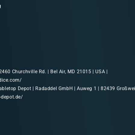
g
2460 Churchville Rd. | Bel Air, MD 21015 | USA |
dice.com/
bletop Depot | Radaddel GmbH | Auweg 1 | 82439 Großweil
p-depot.de/