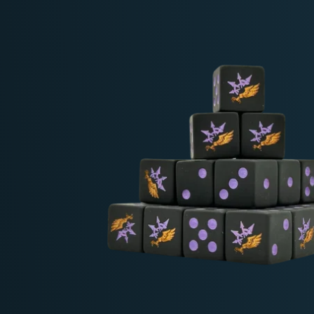
Deutschland: ab
69 €
Österreich & EU: ab
200 €
Schweiz: ab
350 €
Nicht-EU: kein kostenloser Versand
Lieferungen in Nicht-EU-Länder (z. B. Sc
nicht im Kaufpreis od
enthalten