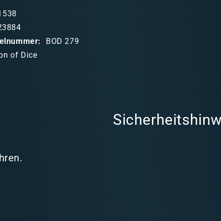
1538
23884
ikelnummer:
BOD 279
on of Dice
Sicherheitshinw
hren.