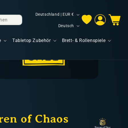
L
Deutschland | EUR €
hen
Einloggen
Warenkorb
a
S
Deutsch
n
p
d
e
Tabletop Zubehör
Brett- & Rollenspiele
r
/
a
R
c
e
h
g
e
i
o
n
ren of Chaos