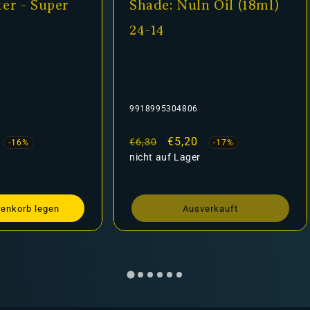
er - Super
Shade: Nuln Oil (18ml)
24-14
9918995304806
fspreis
Normaler
Verkaufspreis
€5,20
€6,30
-16%
-17%
Preis
nicht auf Lager
renkorb legen
Ausverkauft