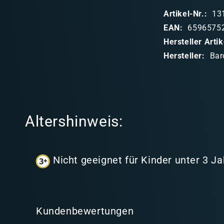
p
Artikel-Nr.:
13
p
EAN:
6596575
b
Hersteller Art
a
Hersteller:
Bar
r
e
r
I
Altershinweis:
n
h
a
Nicht geeignet für Kinder unter 3 Ja
l
t
Kundenbewertungen