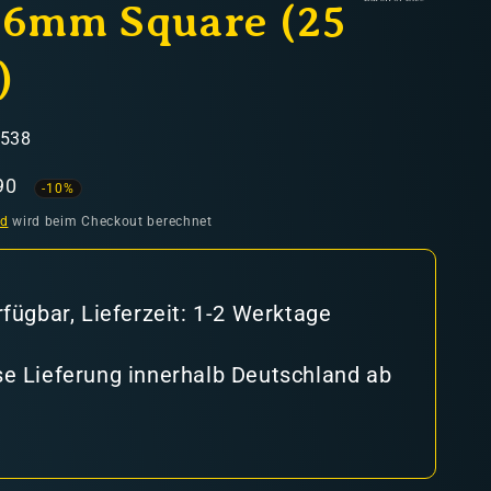
16mm Square (25
)
1538
aufspreis
90
-10%
nd
wird beim Checkout berechnet
rfügbar, Lieferzeit: 1-2 Werktage
e Lieferung innerhalb Deutschland ab