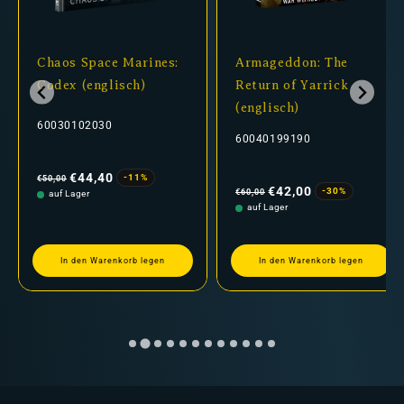
Chaos Space Marines:
Armageddon: The
Codex (englisch)
Return of Yarrick
(englisch)
60030102030
60040199190
Normaler
Verkaufspreis
Preis
€44,40
-11%
€50,00
Normaler
Verkaufspreis
Preis
€42,00
-30%
€60,00
auf Lager
auf Lager
In den Warenkorb legen
In den Warenkorb legen