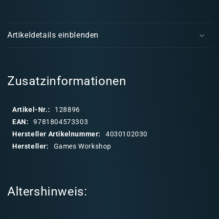
Chaos
Cha
E
Space
Spa
i
Marines:
Mari
Artikeldetails einblenden
Codex
Cod
n
(deutsch)
(deu
k
l
a
Zusatzinformationen
p
p
Artikel-Nr.:
128896
b
EAN:
9781804573303
a
Hersteller Artikelnummer:
4030102030
r
Hersteller:
Games Workshop
e
r
I
Altershinweis:
n
h