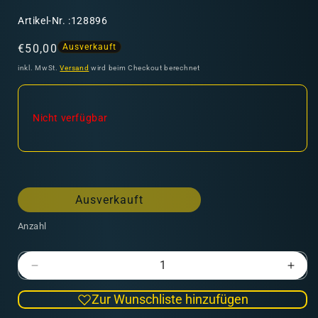
SKU:
Artikel-Nr. :128896
Normaler
€50,00
Ausverkauft
Preis
inkl. MwSt.
Versand
wird beim Checkout berechnet
Nicht verfügbar
Ausverkauft
Anzahl
Verringere
Erhö
die
die
Zur Wunschliste hinzufügen
Menge
Men
für
für