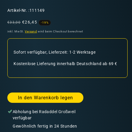
SKU:
Artikel-Nr. :111149
Normaler
Verkaufspreis
€26,45
€33,00
-19%
Preis
inkl. MwSt.
Versand
wird beim Checkout berechnet
Sofort verfügbar, Lieferzeit: 1-2 Werktage
Kostenlose Lieferung innerhalb Deutschland ab 69 €
In den Warenkorb legen
Abholung bei
Radaddel Großweil
verfügbar
Gewöhnlich fertig in 24 Stunden