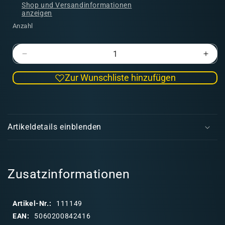
Shop und Versandinformationen
anzeigen
Anzahl
Verringere
Erhö
die
die
Zur Wunschliste hinzufügen
Menge
Men
für
für
Celtic
Celti
E
Warriors
Warr
i
Artikeldetails einblenden
n
k
l
a
Zusatzinformationen
p
p
Artikel-Nr.:
111149
b
EAN:
5060200842416
a