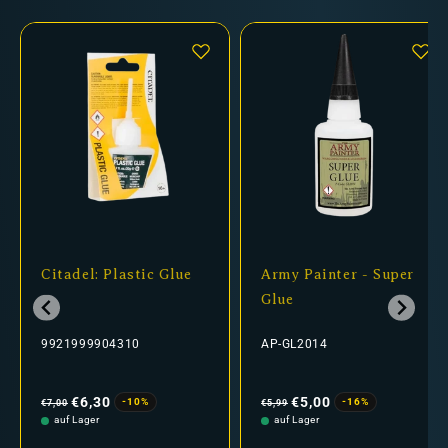
Citadel: Plastic Glue
Army Painter - Super
Glue
9921999904310
AP-GL2014
Normaler
Verkaufspreis
Normaler
Verkaufspreis
Preis
Preis
€6,30
€5,00
-10%
-16%
€7,00
€5,99
auf Lager
auf Lager