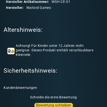
Hersteller Artikelnummer:
WGH-CE-01
r
Hersteller:
Warlord Games
e
r
I
Altershinweis:
n
h
a
Achtung! Für Kinder unter 12 Jahren nicht
l
geeignet. Dieses Produkt enthält verschluckbare
Kleinteile.
t
Sicherheitshinweis:
Kundenbewertungen
Schreibe die erste Bewertung
Bewertung schreiben