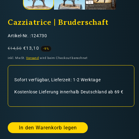
Cazziatrice | Bruderschaft
SKU:
Artikel-Nr. :124730
Normaler
Verkaufspreis
€13,10
€14,50
-9%
Preis
inkl. MwSt.
Versand
wird beim Checkout berechnet
Sofort verfügbar, Lieferzeit: 1-2 Werktage
Kostenlose Lieferung innerhalb Deutschland ab 69 €
In den Warenkorb legen