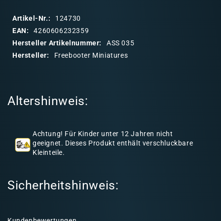
p
p
Artikel-Nr.:
124730
b
EAN:
4260606232359
a
Hersteller Artikelnummer:
ASS 035
r
Hersteller:
Freebooter Miniatures
e
r
I
Altershinweis:
n
h
a
Achtung! Für Kinder unter 12 Jahren nicht
l
geeignet. Dieses Produkt enthält verschluckbare
Kleinteile.
t
Sicherheitshinweis:
Kundenbewertungen