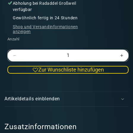
Abholung bei
Radaddel Großweil
verfügbar
Gewöhnlich fertig in 24 Stunden
Shop und Versandinformationen
anzeigen
Anzahl
Verringere
Erhö
die
die
Zur Wunschliste hinzufügen
Menge
Men
für
für
Cazziatrice
Cazz
E
|
|
i
Bruderschaft
Brud
Artikeldetails einblenden
n
k
l
a
Zusatzinformationen