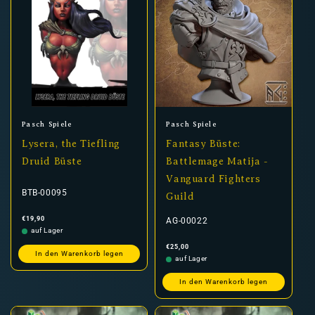
Anbieter:
Anbieter:
Pasch Spiele
Pasch Spiele
Lysera, the Tiefling
Fantasy Büste:
Druid Büste
Battlemage Matija -
Vanguard Fighters
BTB-00095
Guild
Normaler
€19,90
AG-00022
Preis
auf Lager
Normaler
€25,00
Preis
In den Warenkorb legen
auf Lager
In den Warenkorb legen