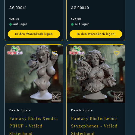
AG-00041
AG-00040
Normaler
Normaler
€25,00
€25,00
Preis
Preis
auf Lager
auf Lager
In den Warenkorb legen
In den Warenkorb legen
Anbieter:
Anbieter:
Pasch Spiele
Pasch Spiele
Fantasy Büste: Xendra
Fantasy Büste: Leona
PINUP - Veiled
Stygephonos - Veiled
Sisterhood
Sisterhood