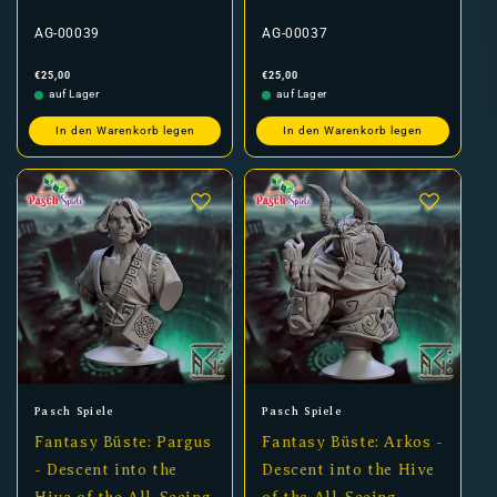
AG-00039
AG-00037
Normaler
Normaler
€25,00
€25,00
Preis
Preis
auf Lager
auf Lager
In den Warenkorb legen
In den Warenkorb legen
Anbieter:
Anbieter:
Pasch Spiele
Pasch Spiele
Fantasy Büste: Pargus
Fantasy Büste: Arkos -
- Descent into the
Descent into the Hive