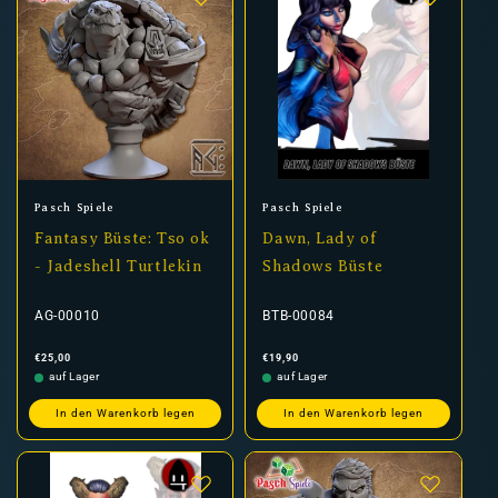
Anbieter:
Anbieter:
Pasch Spiele
Pasch Spiele
Fantasy Büste: Tso ok
Dawn, Lady of
- Jadeshell Turtlekin
Shadows Büste
AG-00010
BTB-00084
Normaler
Normaler
€25,00
€19,90
Preis
Preis
auf Lager
auf Lager
In den Warenkorb legen
In den Warenkorb legen