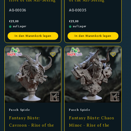
Hive of the All-Seeing
of the All-Seeing
AG-00036
AG-00035
Normaler
Normaler
€25,00
€25,00
Preis
Preis
auf Lager
auf Lager
In den Warenkorb legen
In den Warenkorb legen
Anbieter:
Anbieter:
Pasch Spiele
Pasch Spiele
Fantasy Büste:
Fantasy Büste: Chaos
Cavroon - Rise of the
Minoc - Rise of the