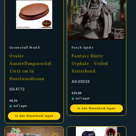
Anbieter:
Anbieter:
Greenstuff World
Pasch Spiele
Ovaler
Fantasy Büste:
Ausstellungssockel
Orphale - Veiled
17x11 cm in
Sisterhood
Haselnussbraun
AG-00038
GS-4772
Normaler
€25,00
Preis
auf Lager
Normaler
€8,32
Preis
auf Lager
In den Warenkorb legen
In den Warenkorb legen