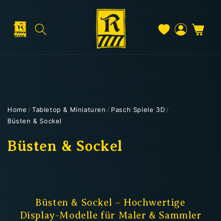
Direkt
zum
Inhalt
Warenkorb
Versand & Lieferung
Einloggen
Home
/
Tabletop & Miniaturen
/
Pasch Spiele 3D
/
Büsten & Sockel
Versandkosten
K
Büsten & Sockel
a
Kostenloser Versand
t
Deutschland: ab
69 €
e
Büsten & Sockel – Hochwertige
Österreich & EU: ab
200 €
Display-Modelle für Maler & Sammler
Schweiz: ab
350 €