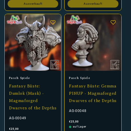
Ausverkauft
Ausverkauft
Anbieter:
Anbieter:
Pasch Spiele
Pasch Spiele
Fantasy Büste:
Fantasy Büste: Gemma
Dumlok (Mask) -
PINUP - Magmaforged
Magmaforged
Dwarves of the Depths
Dwarves of the Depths
AG-00048
AG-00049
Normaler
€25,00
Preis
auf Lager
Normaler
€25,00
Preis