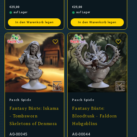
Normaler
Normaler
€25,00
€25,00
Preis
Preis
auf Lager
auf Lager
In den Warenkorb legen
In den Warenkorb legen
Anbieter:
Anbieter:
Pasch Spiele
Pasch Spiele
Fantasy Büste: Iskama
Fantasy Büste:
- Tombsworn
Bloodtusk - Faldorn
Skeletons of Denmora
Hobgoblins
AG-00045
AG-00044