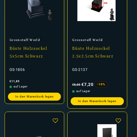
Anbieter:
Anbieter:
Greenstuff World
Greenstuff World
Büste Holzsockel
Büste Holzsockel
5x5cm Schwarz
2.5x2.5cm Schwarz
GS-1806
GS-2137
Normaler
Normaler
Verkaufspreis
€11,89
Preis
Preis
€7,20
-10%
€8,00
auf Lager
auf Lager
In den Warenkorb legen
In den Warenkorb legen