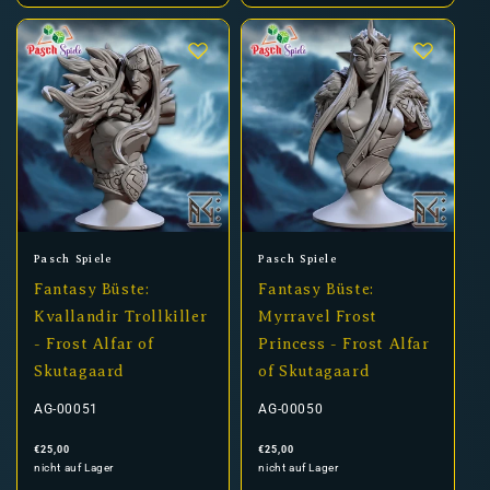
Anbieter:
Anbieter:
Pasch Spiele
Pasch Spiele
Fantasy Büste:
Fantasy Büste:
Kvallandir Trollkiller
Myrravel Frost
- Frost Alfar of
Princess - Frost Alfar
Skutagaard
of Skutagaard
AG-00051
AG-00050
Normaler
Normaler
€25,00
€25,00
Preis
Preis
nicht auf Lager
nicht auf Lager