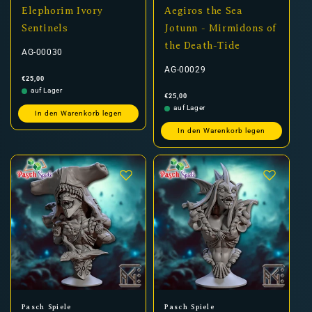
Elephorim Ivory
Aegiros the Sea
Sentinels
Jotunn - Mirmidons of
the Death-Tide
AG-00030
AG-00029
Normaler
€25,00
Preis
auf Lager
Normaler
€25,00
Preis
auf Lager
In den Warenkorb legen
In den Warenkorb legen
Anbieter:
Anbieter:
Pasch Spiele
Pasch Spiele