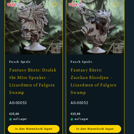
Anbieter:
Anbieter:
Pasch Spiele
Pasch Spiele
Fantasy Büste: Drulsk
Fantasy Büste:
the Mire Speaker -
Zarrkan Bloodjaw -
Lizardmen of Falgors
Lizardmen of Falgors
Swamp
Swamp
AG-00053
AG-00052
Normaler
Normaler
€25,00
€25,00
Preis
Preis
auf Lager
auf Lager
In den Warenkorb legen
In den Warenkorb legen