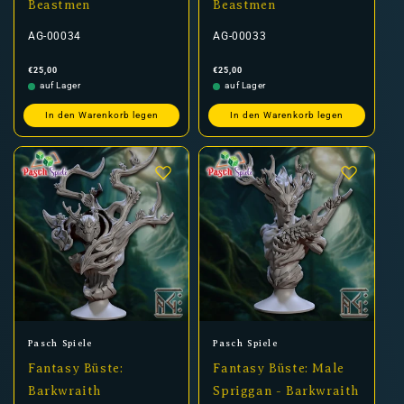
Beastmen
Beastmen
AG-00034
AG-00033
Normaler
Normaler
€25,00
€25,00
Preis
Preis
auf Lager
auf Lager
In den Warenkorb legen
In den Warenkorb legen
Anbieter:
Anbieter:
Pasch Spiele
Pasch Spiele
Fantasy Büste:
Fantasy Büste: Male
Barkwraith
Spriggan - Barkwraith