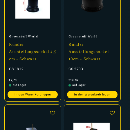
Anbieter:
Anbieter:
Greenstuff World
Greenstuff World
Runder
Runder
Ausstellungssockel 4,5
Ausstellungssockel
cm - Schwarz
10cm - Schwarz
GS-1812
GS-2703
Normaler
Normaler
€7,74
€13,76
Preis
Preis
auf Lager
auf Lager
In den Warenkorb legen
In den Warenkorb legen