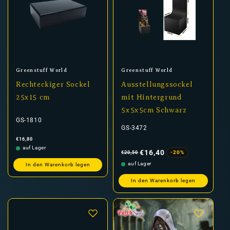
Anbieter:
Anbieter:
Greenstuff World
Greenstuff World
Rechteckiger Sockel
Ausstellungssockel
25x15 cm
mit Hintergrund
5x5x5cm Schwarz
GS-1810
GS-3472
Normaler
€16,80
Preis
Normaler
Verkaufspreis
auf Lager
Preis
€16,40
-20%
€20,50
auf Lager
In den Warenkorb legen
In den Warenkorb legen