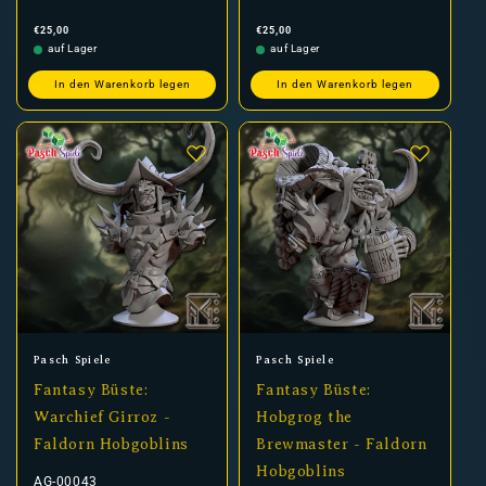
Normaler
Normaler
€25,00
€25,00
Preis
Preis
auf Lager
auf Lager
In den Warenkorb legen
In den Warenkorb legen
Anbieter:
Anbieter:
Pasch Spiele
Pasch Spiele
Fantasy Büste:
Fantasy Büste:
Warchief Girroz -
Hobgrog the
Faldorn Hobgoblins
Brewmaster - Faldorn
Hobgoblins
AG-00043