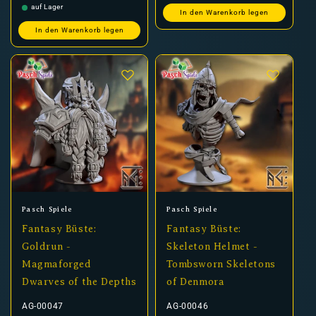
auf Lager
In den Warenkorb legen
In den Warenkorb legen
Anbieter:
Anbieter:
Pasch Spiele
Pasch Spiele
Fantasy Büste:
Fantasy Büste:
Goldrun -
Skeleton Helmet -
Magmaforged
Tombsworn Skeletons
Dwarves of the Depths
of Denmora
AG-00047
AG-00046