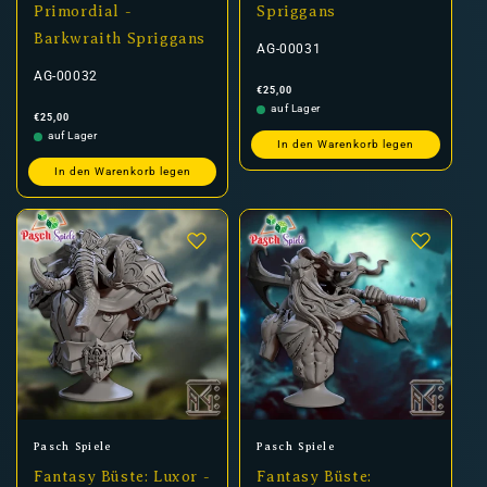
Primordial -
Spriggans
Barkwraith Spriggans
AG-00031
AG-00032
Normaler
€25,00
Preis
auf Lager
Normaler
€25,00
Preis
auf Lager
In den Warenkorb legen
In den Warenkorb legen
Anbieter:
Anbieter:
Pasch Spiele
Pasch Spiele
Fantasy Büste: Luxor -
Fantasy Büste: