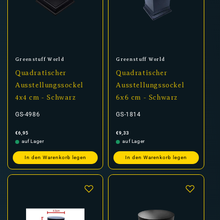
Anbieter:
Anbieter:
Greenstuff World
Greenstuff World
Quadratischer
Quadratischer
Ausstellungssockel
Ausstellungssockel
4x4 cm - Schwarz
6x6 cm - Schwarz
GS-4986
GS-1814
Normaler
Normaler
€6,95
€9,33
Preis
Preis
auf Lager
auf Lager
In den Warenkorb legen
In den Warenkorb legen