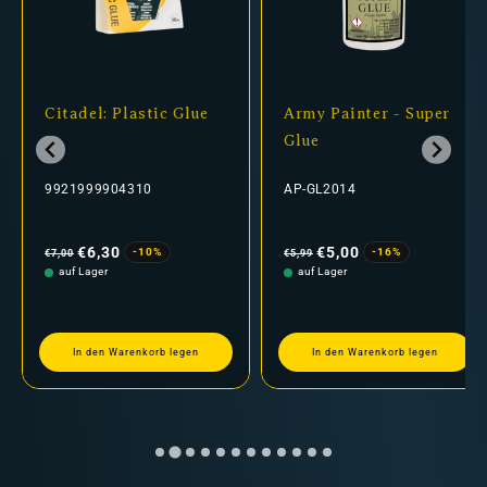
Citadel: Plastic Glue
Army Painter - Super
Glue
9921999904310
AP-GL2014
Normaler
Verkaufspreis
Normaler
Verkaufspreis
Preis
Preis
€6,30
€5,00
-10%
-16%
€7,00
€5,99
auf Lager
auf Lager
In den Warenkorb legen
In den Warenkorb legen