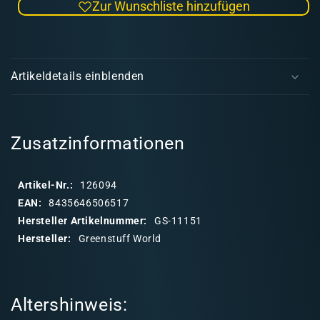
Zur Wunschliste hinzufügen
Menge
Men
für
für
Brown
Bro
E
Moor
Moo
i
Grass
Gras
Artikeldetails einblenden
|
|
n
4-
4-
k
6mm
6mm
l
a
Zusatzinformationen
p
p
Artikel-Nr.:
126094
b
EAN:
8435646506517
a
Hersteller Artikelnummer:
GS-11151
r
Hersteller:
Greenstuff World
e
r
I
Altershinweis:
n