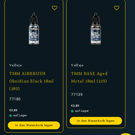
Anbieter:
Anbieter:
Vallejo
Vallejo
TMM AIRBRUSH
TMM BASE Aged
Obsidian Black 18ml
Metal 18ml (139)
(180)
77139
77180
Normaler
€3,80
Preis
Normaler
€3,80
auf Lager
Preis
auf Lager
In den Warenkorb legen
In den Warenkorb legen