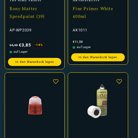
Anbieter:
Anbieter:
The Army Painter
AK-Interactive
Bony Matter
Fine Primer White
Speedpaint (39)
400ml
AP-WP2039
AK1011
Normaler
Verkaufspreis
Normaler
€11,50
Preis
Preis
€3,85
-14%
€4,49
auf Lager
auf Lager
In den Warenkorb legen
In den Warenkorb legen