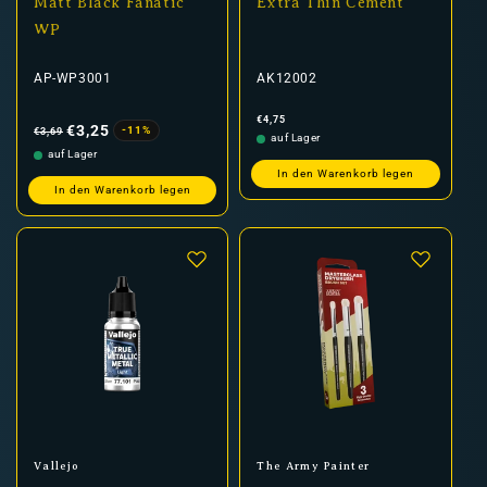
Matt Black Fanatic
Extra Thin Cement
WP
AP-WP3001
AK12002
Normaler
Verkaufspreis
Normaler
€4,75
Preis
Preis
€3,25
-11%
€3,69
auf Lager
auf Lager
In den Warenkorb legen
In den Warenkorb legen
Anbieter:
Anbieter:
Vallejo
The Army Painter