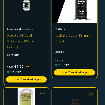
Anbieter:
Anbieter:
Monument Hobbies
Vallejo
Pro Acryl Bold
Vallejo Basic Primer
Titanium White
Black
(22ml)
28012
MPA-001
Normaler
€11,70
Preis
Normaler
Verkaufspreis
auf Lager
Preis
€4,90
-6%
€5,25
auf Lager
In den Warenkorb legen
In den Warenkorb legen