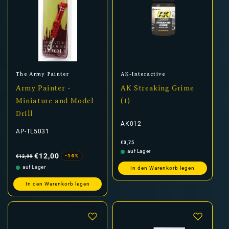
Anbieter:
Anbieter:
The Army Painter
AK-Interactive
Army Painter -
AK Streaking Grime
Miniature and Model
(1)
Drill
AK012
AP-TL5031
Normaler
€3,75
Preis
Normaler
Verkaufspreis
auf Lager
Preis
€12,00
-14%
€13,99
auf Lager
In den Warenkorb legen
In den Warenkorb legen