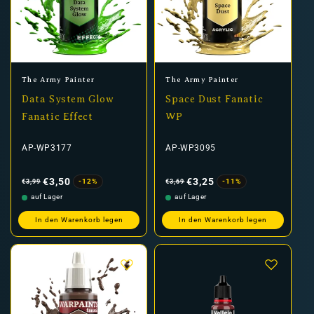
Anbieter:
Anbieter:
The Army Painter
The Army Painter
Data System Glow
Space Dust Fanatic
Fanatic Effect
WP
AP-WP3177
AP-WP3095
Normaler
Verkaufspreis
Normaler
Verkaufspreis
Preis
Preis
€3,50
€3,25
-12%
-11%
€3,99
€3,69
auf Lager
auf Lager
In den Warenkorb legen
In den Warenkorb legen