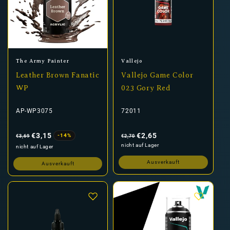
Anbieter:
Anbieter:
The Army Painter
Vallejo
Leather Brown Fanatic
Vallejo Game Color
WP
023 Gory Red
AP-WP3075
72011
Normaler
Verkaufspreis
Normaler
Verkaufspreis
Preis
Preis
€3,15
€2,65
-14%
€3,69
€2,70
nicht auf Lager
nicht auf Lager
Ausverkauft
Ausverkauft