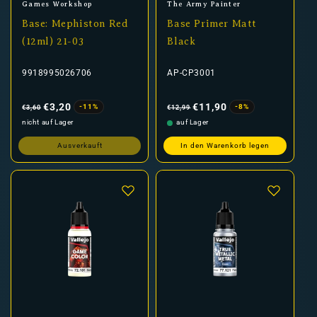
Anbieter:
Anbieter:
Games Workshop
The Army Painter
Base: Mephiston Red
Base Primer Matt
(12ml) 21-03
Black
9918995026706
AP-CP3001
Normaler
Verkaufspreis
Normaler
Verkaufspreis
Preis
Preis
€3,20
€11,90
-11%
-8%
€3,60
€12,99
nicht auf Lager
auf Lager
Ausverkauft
In den Warenkorb legen