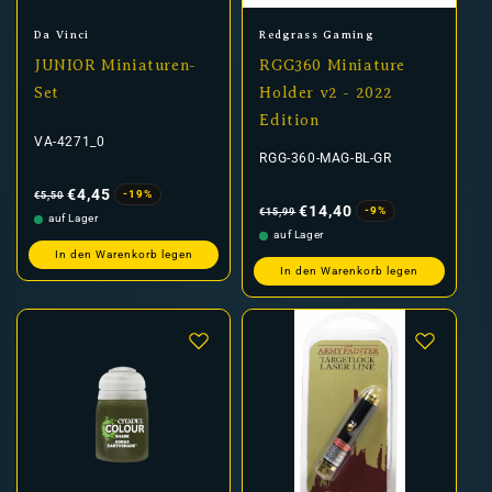
Anbieter:
Anbieter:
Da Vinci
Redgrass Gaming
JUNIOR Miniaturen-
RGG360 Miniature
Set
Holder v2 - 2022
Edition
VA-4271_0
RGG-360-MAG-BL-GR
Normaler
Verkaufspreis
Preis
€4,45
-19%
€5,50
Normaler
Verkaufspreis
Preis
€14,40
-9%
€15,99
auf Lager
auf Lager
In den Warenkorb legen
In den Warenkorb legen