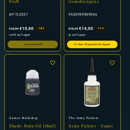
Stuff
Grundierspray
AP-TL5037
9920999909006
Normaler
Verkaufspreis
Normaler
Verkaufspreis
Preis
Preis
€10,60
€14,00
-18%
-11%
€12,99
€15,75
nicht auf Lager
auf Lager
Ausverkauft
In den Warenkorb legen
Anbieter:
Anbieter:
Games Workshop
The Army Painter
Shade: Nuln Oil (18ml)
Army Painter - Super