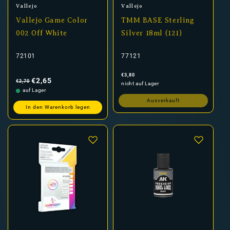
Anbieter:
Anbieter:
Vallejo
Vallejo
Vallejo Game Color
TMM BASE Sterling
002 Off White
Silver 18ml (121)
72101
77121
Normaler
Verkaufspreis
Normaler
€3,80
Preis
Preis
€2,65
€2,70
nicht auf Lager
auf Lager
Ausverkauft
In den Warenkorb legen