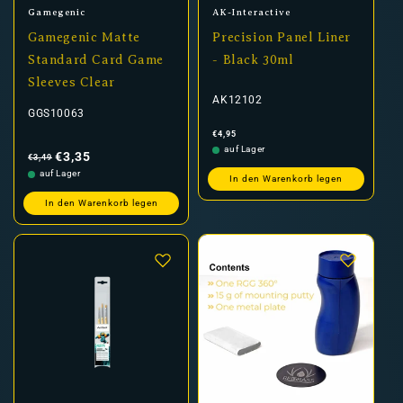
Anbieter:
Anbieter:
Gamegenic
AK-Interactive
Gamegenic Matte
Precision Panel Liner
Standard Card Game
- Black 30ml
Sleeves Clear
AK12102
GGS10063
Normaler
€4,95
Preis
Normaler
Verkaufspreis
auf Lager
Preis
€3,35
€3,49
auf Lager
In den Warenkorb legen
In den Warenkorb legen