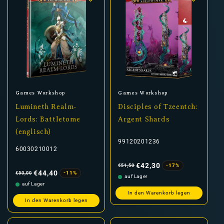
Anbieter:
Anbieter:
Games Workshop
Games Workshop
Lumineth Realm-
Disciples of Tzeentch:
Lords: Battletome
Argent Shards
(englisch)
99120201236
60030210012
Normaler
Verkaufspreis
Preis
€42,30
-17%
€51,50
Normaler
Verkaufspreis
Preis
€44,40
-11%
€50,00
auf Lager
auf Lager
In den Warenkorb legen
In den Warenkorb legen