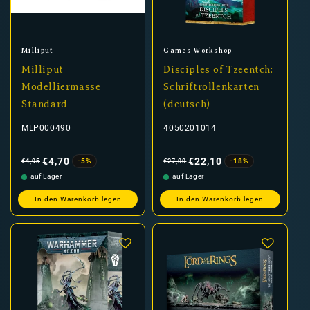
Anbieter:
Anbieter:
Milliput
Games Workshop
Milliput
Disciples of Tzeentch:
Modelliermasse
Schriftrollenkarten
Standard
(deutsch)
MLP000490
4050201014
Normaler
Verkaufspreis
Normaler
Verkaufspreis
Preis
Preis
€4,70
€22,10
-5%
-18%
€4,95
€27,00
auf Lager
auf Lager
In den Warenkorb legen
In den Warenkorb legen