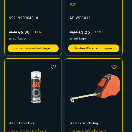
WP
9921999904310
AP-WP3012
Normaler
Verkaufspreis
Normaler
Verkaufspreis
Preis
Preis
€6,30
€3,25
-10%
-11%
€7,00
€3,69
auf Lager
auf Lager
In den Warenkorb legen
In den Warenkorb legen
Anbieter:
Anbieter:
AK-Interactive
Games Workshop
Fine Primer Black
Games Workshop: