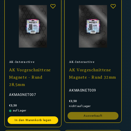
Anbieter:
Anbieter:
AK-Interactive
AK-Interactive
AK Vorgeschnittene
AK Vorgeschnittene
Magnete - Rund
Magnete - Rund 32mm
28,5mm
AKMAGNET009
AKMAGNET007
Normaler
€3,50
Preis
Normaler
€3,50
nicht auf Lager
Preis
auf Lager
Ausverkauft
In den Warenkorb legen