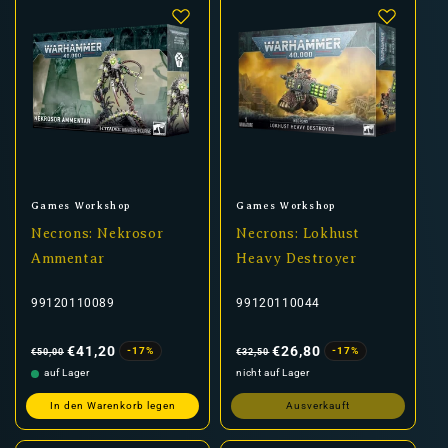
Anbieter:
Anbieter:
Games Workshop
Games Workshop
Necrons: Nekrosor
Necrons: Lokhust
Ammentar
Heavy Destroyer
99120110089
99120110044
Normaler
Verkaufspreis
Normaler
Verkaufspreis
Preis
Preis
€41,20
€26,80
-17%
-17%
€50,00
€32,50
auf Lager
nicht auf Lager
In den Warenkorb legen
Ausverkauft