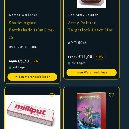
Anbieter:
Anbieter:
Games Workshop
The Army Painter
Shade: Agrax
Army Painter -
Earthshade (18ml) 24-
Targetlock Laser Line
15
AP-TL5046
9918995305006
Normaler
Verkaufspreis
Preis
€11,00
-15%
€12,99
Normaler
Verkaufspreis
Preis
€5,70
-9%
€6,30
auf Lager
auf Lager
In den Warenkorb legen
In den Warenkorb legen