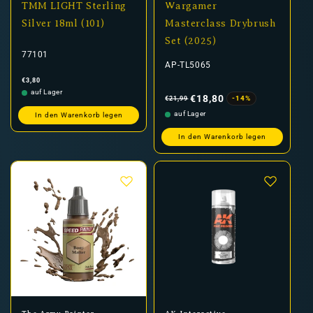
TMM LIGHT Sterling
Wargamer
Silver 18ml (101)
Masterclass Drybrush
Set (2025)
77101
AP-TL5065
Normaler
€3,80
Preis
Normaler
Verkaufspreis
auf Lager
Preis
€18,80
-14%
€21,99
auf Lager
In den Warenkorb legen
In den Warenkorb legen