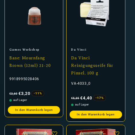
Anbieter:
Anbieter:
Games Workshop
Da Vinci
Base: Mournfang
Da Vinci
Brown (12ml) 21-20
Reinigungsseife für
Pinsel, 100 g
9918995028406
VA-4033_0
Normaler
Verkaufspreis
Preis
€3,20
-11%
€3,60
Normaler
Verkaufspreis
Preis
€4,40
-17%
€5,35
auf Lager
auf Lager
In den Warenkorb legen
In den Warenkorb legen