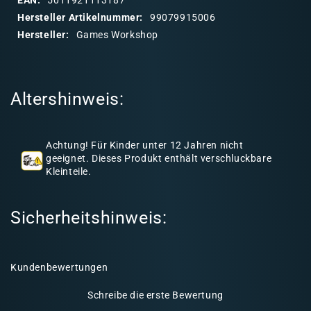
a
Hersteller Artikelnummer:
99079915006
r
Hersteller:
Games Workshop
e
r
I
Altershinweis:
n
h
a
Achtung! Für Kinder unter 12 Jahren nicht
l
geeignet. Dieses Produkt enthält verschluckbare
Kleinteile.
t
Sicherheitshinweis:
Kundenbewertungen
Schreibe die erste Bewertung