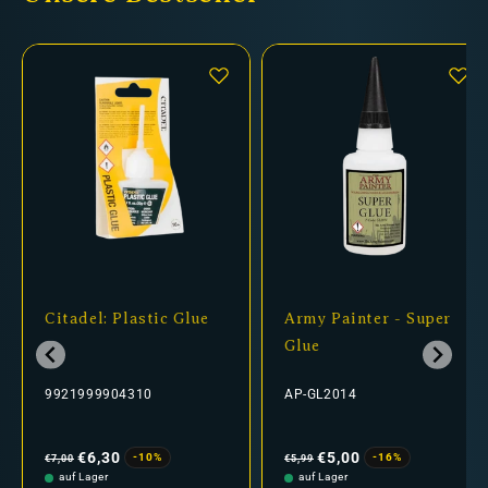
Citadel: Plastic Glue
Army Painter - Super
Glue
9921999904310
AP-GL2014
Normaler
Verkaufspreis
Normaler
Verkaufspreis
Preis
Preis
€6,30
€5,00
-10%
-16%
€7,00
€5,99
auf Lager
auf Lager