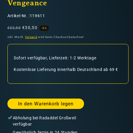
Vengeance
SKU:
Artikel-Nr. :119611
Normaler
Verkaufspreis
€30,50
€32,50
-6%
Preis
inkl. MwSt.
Versand
wird beim Checkout berechnet
Sofort verfügbar, Lieferzeit: 1-2 Werktage
Kostenlose Lieferung innerhalb Deutschland ab 69 €
In den Warenkorb legen
Abholung bei
Radaddel Großweil
verfügbar
Gewöhnlich fertig in 24 Stunden