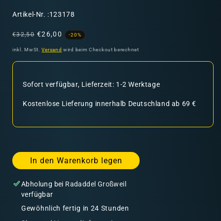
SKU:
Artikel-Nr. :123178
Normaler
Verkaufspreis
€26,00
€32,50
-20%
Preis
inkl. MwSt.
Versand
wird beim Checkout berechnet
Sofort verfügbar, Lieferzeit: 1-2 Werktage
Kostenlose Lieferung innerhalb Deutschland ab 69 €
In den Warenkorb legen
Abholung bei
Radaddel Großweil
verfügbar
Gewöhnlich fertig in 24 Stunden