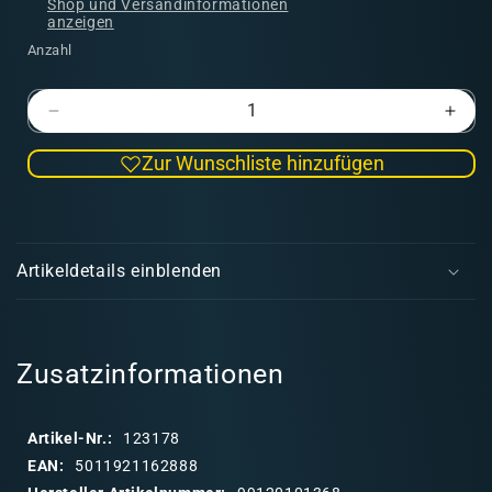
Shop und Versandinformationen
anzeigen
Anzahl
Verringere
Erhö
die
die
Zur Wunschliste hinzufügen
Menge
Men
für
für
Black
Blac
E
Templars:
Temp
i
Marshal
Mars
Artikeldetails einblenden
n
k
l
a
Zusatzinformationen
p
p
Artikel-Nr.:
123178
b
EAN:
5011921162888
a