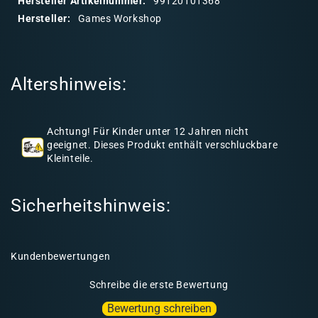
Hersteller Artikelnummer:
99120101368
r
Hersteller:
Games Workshop
e
r
I
Altershinweis:
n
h
a
Achtung! Für Kinder unter 12 Jahren nicht
l
geeignet. Dieses Produkt enthält verschluckbare
Kleinteile.
t
Sicherheitshinweis:
Kundenbewertungen
Schreibe die erste Bewertung
Bewertung schreiben