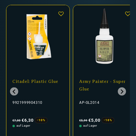
Citadel: Plastic Glue
Army Painter - Super
Glue
9921999904310
AP-GL2014
Normaler
Verkaufspreis
Normaler
Verkaufspreis
Preis
Preis
€6,30
€5,00
-10%
-16%
€7,00
€5,99
auf Lager
auf Lager