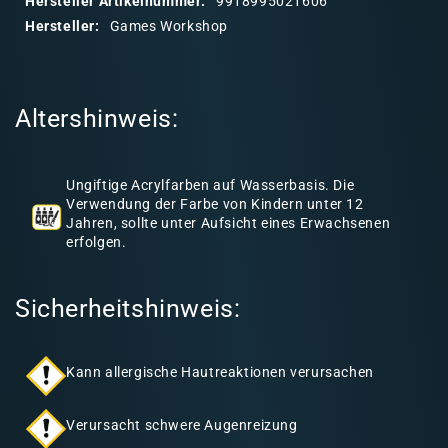
Hersteller Artikelnummer:
9918995021606
r
Hersteller:
Games Workshop
e
r
I
Altershinweis:
n
h
a
Ungiftige Acrylfarben auf Wasserbasis. Die
l
Verwendung der Farbe von Kindern unter 12
Jahren, sollte unter Aufsicht eines Erwachsenen
t
erfolgen.
Sicherheitshinweis:
Kann allergische Hautreaktionen verursachen
Verursacht schwere Augenreizung