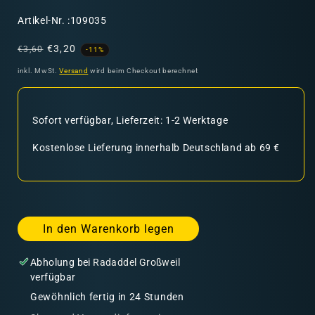
SKU:
Artikel-Nr. :109035
Normaler
Verkaufspreis
€3,20
€3,60
-11%
Preis
inkl. MwSt.
Versand
wird beim Checkout berechnet
Sofort verfügbar, Lieferzeit: 1-2 Werktage
Kostenlose Lieferung innerhalb Deutschland ab 69 €
In den Warenkorb legen
Abholung bei
Radaddel Großweil
verfügbar
Gewöhnlich fertig in 24 Stunden