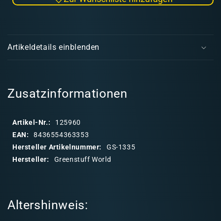
Menge
Men
für
für
Ball
Ball
E
STYLUS
STY
i
Modellierwerkzeug
Mode
Artikeldetails einblenden
Satz
Satz
n
8
8
k
tlg.
tlg.
l
a
Zusatzinformationen
p
p
Artikel-Nr.:
125960
b
EAN:
8436554363353
a
Hersteller Artikelnummer:
GS-1335
r
Hersteller:
Greenstuff World
e
r
I
Altershinweis:
n
h