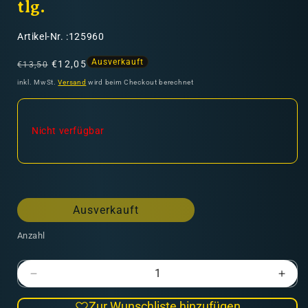
tlg.
SKU:
Artikel-Nr. :125960
Normaler
Verkaufspreis
Ausverkauft
€12,05
€13,50
Preis
inkl. MwSt.
Versand
wird beim Checkout berechnet
Nicht verfügbar
Ausverkauft
Anzahl
Verringere
Erhö
die
die
Zur Wunschliste hinzufügen