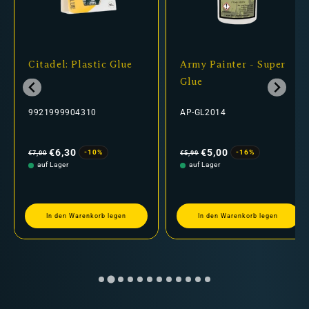
Citadel: Plastic Glue
Army Painter - Super
Glue
9921999904310
AP-GL2014
Normaler
Verkaufspreis
Normaler
Verkaufspreis
Preis
Preis
€6,30
€5,00
-10%
-16%
€7,00
€5,99
auf Lager
auf Lager
In den Warenkorb legen
In den Warenkorb legen