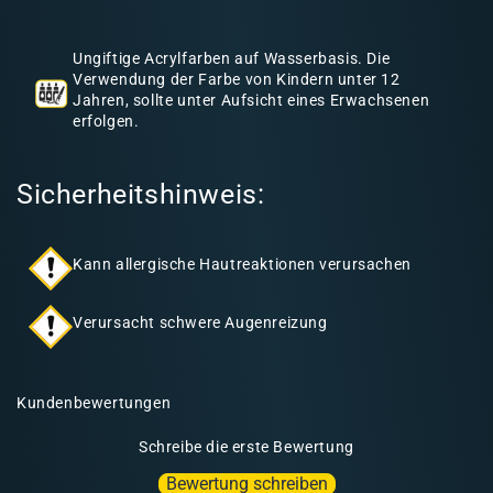
h
a
Ungiftige Acrylfarben auf Wasserbasis. Die
l
Verwendung der Farbe von Kindern unter 12
Jahren, sollte unter Aufsicht eines Erwachsenen
t
erfolgen.
Sicherheitshinweis:
Kann allergische Hautreaktionen verursachen
Verursacht schwere Augenreizung
Kundenbewertungen
Schreibe die erste Bewertung
Bewertung schreiben