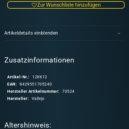
Zur Wunschliste hinzufügen
Menge
Men
für
für
Auxiliary
Auxil
E
Thinner
Thin
i
18
18
Artikeldetails einblenden
ml
ml
n
k
l
a
Zusatzinformationen
p
p
Artikel-Nr.:
128612
b
EAN:
8429551705240
a
Hersteller Artikelnummer:
70524
r
Hersteller:
Vallejo
e
r
I
Altershinweis:
n