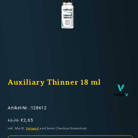
Nicht-EU: kein kostenloser Versand
Lieferungen in Nicht-EU-Länder (z. B. Schweiz)
nicht im Kaufpreis oder in
den Versandkosten enthalten
Medien
1
Auxiliary Thinner 18 ml
in
Modal
öffnen
SKU:
Artikel-Nr. :128612
Normaler
Verkaufspreis
€2,65
€2,70
Preis
inkl. MwSt.
Versand
wird beim Checkout berechnet