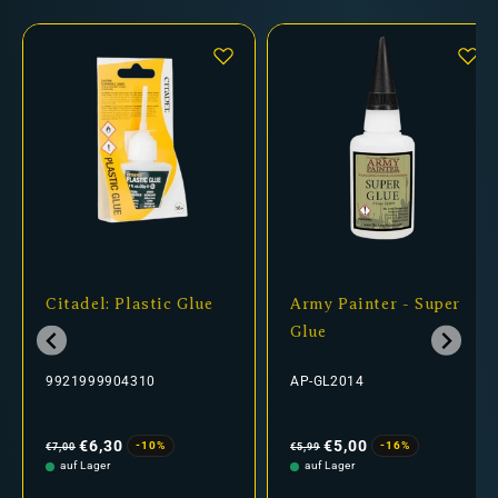
Citadel: Plastic Glue
Army Painter - Super
Glue
9921999904310
AP-GL2014
Normaler
Verkaufspreis
Normaler
Verkaufspreis
Preis
Preis
€6,30
€5,00
-10%
-16%
€7,00
€5,99
auf Lager
auf Lager