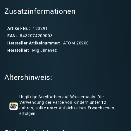
l
Set
Set
a
Zusatzinformationen
p
p
Artikel-Nr.:
130291
b
EAN:
8432074209003
a
Hersteller Artikelnummer:
ATOM-20900
r
Hersteller:
Mig Jimenez
e
r
I
Altershinweis:
n
h
a
Ungiftige Acrylfarben auf Wasserbasis. Die
l
Verwendung der Farbe von Kindern unter 12
Jahren, sollte unter Aufsicht eines Erwachsenen
t
erfolgen.