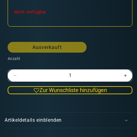
Nicht verfügbar
Ausverkauft
Anzahl
Verringere
Erhö
die
die
Zur Wunschliste hinzufügen
Menge
Men
für
für
ATOM
ATO
E
USAF
USA
i
Colors
Colo
Artikeldetails einblenden
Grey
Grey
n
Modern
Mod
k
Jets
Jets