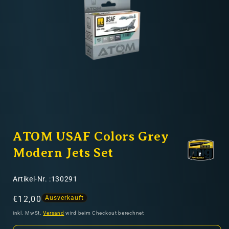
Nicht-EU: kein kostenloser Versand
Lieferungen in Nicht-EU-Länder (z. B. Schweiz)
nicht im Kaufpreis oder in
den Versandkosten enthalten
Medien
1
ATOM USAF Colors Grey
in
Modal
öffnen
Modern Jets Set
SKU:
Artikel-Nr. :130291
Normaler
€12,00
Ausverkauft
Preis
inkl. MwSt.
Versand
wird beim Checkout berechnet