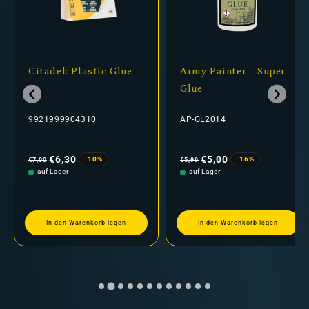
Citadel: Plastic Glue
Army Painter - Super
Glue
9921999904310
AP-GL2014
Normaler
Verkaufspreis
Normaler
Verkaufspreis
Preis
Preis
€6,30
€5,00
-10%
-16%
€7,00
€5,99
auf Lager
auf Lager
In den Warenkorb legen
In den Warenkorb legen