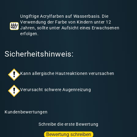
h
a
Ungiftige Acrylfarben auf Wasserbasis. Die
l
Verwendung der Farbe von Kindern unter 12
Jahren, sollte unter Aufsicht eines Erwachsenen
t
erfolgen.
Sicherheitshinweis:
Kann allergische Hautreaktionen verursachen
Verursacht schwere Augenreizung
Kundenbewertungen
Schreibe die erste Bewertung
Bewertung schreiben