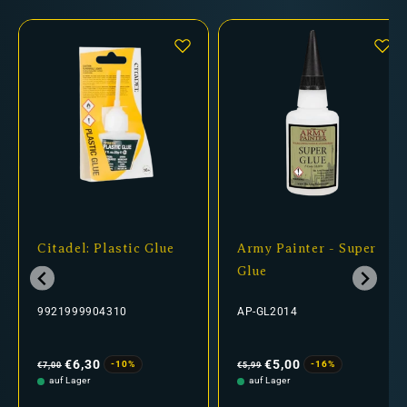
Citadel: Plastic Glue
Army Painter - Super
Glue
9921999904310
AP-GL2014
Normaler
Verkaufspreis
Normaler
Verkaufspreis
Preis
Preis
€6,30
€5,00
-10%
-16%
€7,00
€5,99
auf Lager
auf Lager