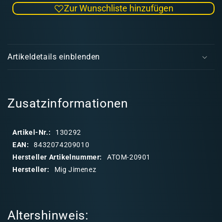
Zur Wunschliste hinzufügen
Menge
Men
für
für
ATOM
ATO
E
RAF
RAF
i
WWII
WWI
Artikeldetails einblenden
Early
Earl
n
Colors
Colo
k
Set
Set
l
a
Zusatzinformationen
p
p
Artikel-Nr.:
130292
b
EAN:
8432074209010
a
Hersteller Artikelnummer:
ATOM-20901
r
Hersteller:
Mig Jimenez
e
r
I
Altershinweis:
n