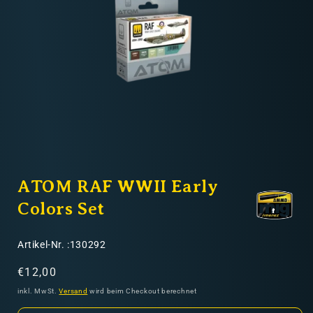
Nicht-EU: kein kostenloser Versand
Lieferungen in Nicht-EU-Länder (z. B. Schweiz)
nicht im Kaufpreis oder in
den Versandkosten enthalten
Medien
1
ATOM RAF WWII Early
in
Modal
öffnen
Colors Set
SKU:
Artikel-Nr. :130292
Normaler
€12,00
Preis
inkl. MwSt.
Versand
wird beim Checkout berechnet