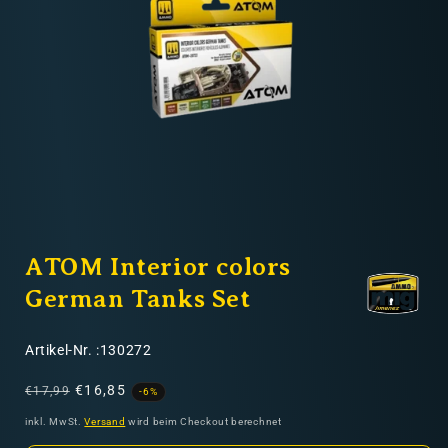
Nicht-EU: kein kostenloser Versand
Lieferungen in Nicht-EU-Länder (z. B. Schweiz)
nicht im Kaufpreis oder in
den Versandkosten enthalten
Medien
1
ATOM Interior colors
in
Modal
öffnen
German Tanks Set
SKU:
Artikel-Nr. :130272
Normaler
Verkaufspreis
€16,85
€17,99
-6%
Preis
inkl. MwSt.
Versand
wird beim Checkout berechnet