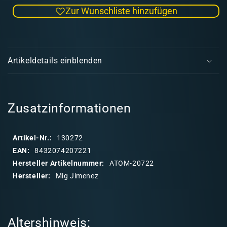
die
die
Zur Wunschliste hinzufügen
Menge
Men
für
für
ATOM
ATO
E
Interior
Inter
i
colors
color
Artikeldetails einblenden
German
Ger
n
Tanks
Tank
k
Set
Set
l
a
Zusatzinformationen
p
p
Artikel-Nr.:
130272
b
EAN:
8432074207221
a
Hersteller Artikelnummer:
ATOM-20722
r
Hersteller:
Mig Jimenez
e
r
I
Altershinweis:
n