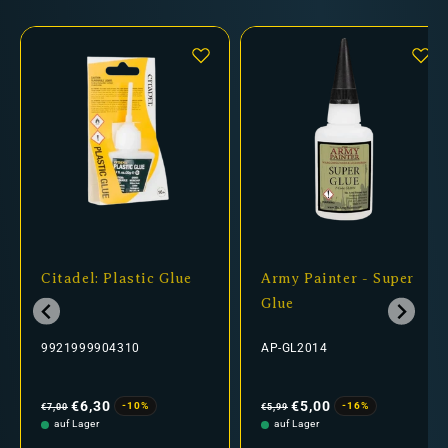
Citadel: Plastic Glue
Army Painter - Super
Glue
9921999904310
AP-GL2014
Normaler
Verkaufspreis
Normaler
Verkaufspreis
Preis
Preis
€6,30
€5,00
-10%
-16%
€7,00
€5,99
auf Lager
auf Lager