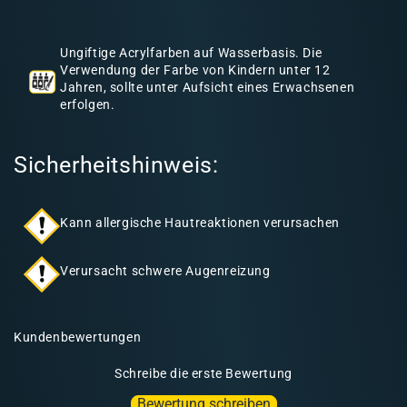
h
a
Ungiftige Acrylfarben auf Wasserbasis. Die
l
Verwendung der Farbe von Kindern unter 12
Jahren, sollte unter Aufsicht eines Erwachsenen
t
erfolgen.
Sicherheitshinweis:
Kann allergische Hautreaktionen verursachen
Verursacht schwere Augenreizung
Kundenbewertungen
Schreibe die erste Bewertung
Bewertung schreiben