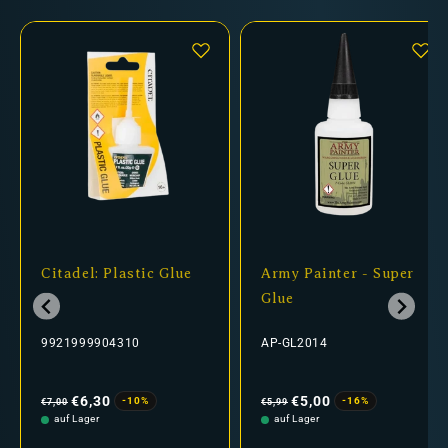
Citadel: Plastic Glue
Army Painter - Super
Glue
9921999904310
AP-GL2014
Normaler
Verkaufspreis
Normaler
Verkaufspreis
Preis
Preis
€6,30
€5,00
-10%
-16%
€7,00
€5,99
auf Lager
auf Lager