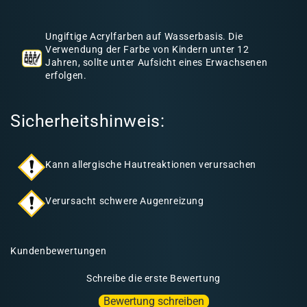
h
a
Ungiftige Acrylfarben auf Wasserbasis. Die
l
Verwendung der Farbe von Kindern unter 12
Jahren, sollte unter Aufsicht eines Erwachsenen
t
erfolgen.
Sicherheitshinweis:
Kann allergische Hautreaktionen verursachen
Verursacht schwere Augenreizung
Kundenbewertungen
Schreibe die erste Bewertung
Bewertung schreiben