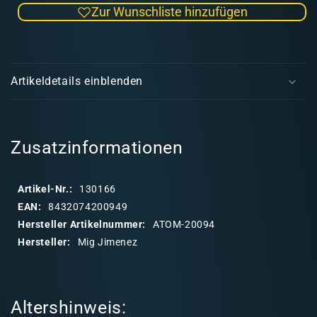
Zur Wunschliste hinzufügen
Menge
Men
für
für
ATOM
ATO
E
COLOR
COL
i
Phtalo
Phta
Artikeldetails einblenden
green
gree
n
k
l
a
Zusatzinformationen
p
p
Artikel-Nr.:
130166
b
EAN:
8432074200949
a
Hersteller Artikelnummer:
ATOM-20094
r
Hersteller:
Mig Jimenez
e
r
I
Altershinweis:
n