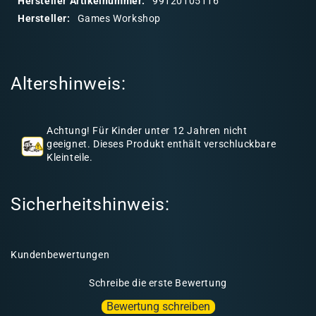
Hersteller Artikelnummer:
99120105116
r
Hersteller:
Games Workshop
e
r
I
Altershinweis:
n
h
a
Achtung! Für Kinder unter 12 Jahren nicht
l
geeignet. Dieses Produkt enthält verschluckbare
Kleinteile.
t
Sicherheitshinweis:
Kundenbewertungen
Schreibe die erste Bewertung
Bewertung schreiben