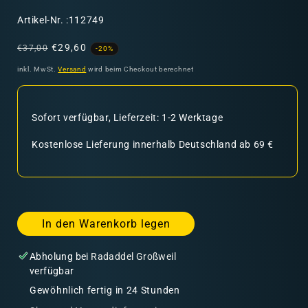
SKU:
Artikel-Nr. :112749
Normaler
Verkaufspreis
€29,60
€37,00
-20%
Preis
inkl. MwSt.
Versand
wird beim Checkout berechnet
Sofort verfügbar, Lieferzeit: 1-2 Werktage
Kostenlose Lieferung innerhalb Deutschland ab 69 €
In den Warenkorb legen
Abholung bei
Radaddel Großweil
verfügbar
Gewöhnlich fertig in 24 Stunden