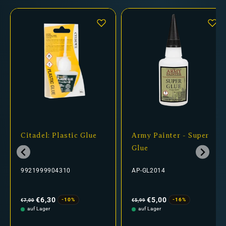
Citadel: Plastic Glue
Army Painter - Super
Glue
9921999904310
AP-GL2014
Normaler
Verkaufspreis
Normaler
Verkaufspreis
Preis
Preis
€6,30
€5,00
-10%
-16%
€7,00
€5,99
auf Lager
auf Lager