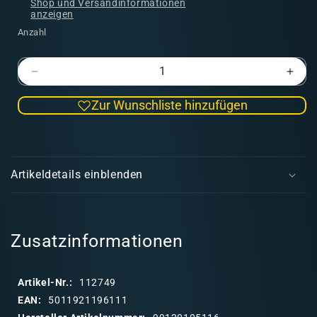
Shop und Versandinformationen
anzeigen
Anzahl
Verringere
Erhö
die
die
Zur Wunschliste hinzufügen
Menge
Men
für
für
Astra
Astr
E
Militarum:
Milit
i
Tempestus
Temp
Artikeldetails einblenden
Scions
Scio
n
k
l
a
Zusatzinformationen
p
p
Artikel-Nr.:
112749
b
EAN:
5011921196111
a