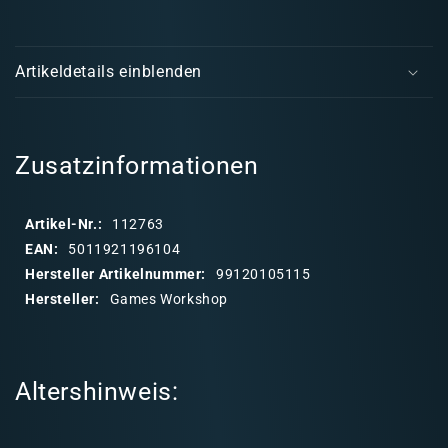
Astra
Astr
E
Militarum:
Milit
i
Hydra
Hydr
Artikeldetails einblenden
/
/
n
Wyvern
Wyv
k
l
a
Zusatzinformationen
p
p
Artikel-Nr.:
112763
b
EAN:
5011921196104
a
Hersteller Artikelnummer:
99120105115
r
Hersteller:
Games Workshop
e
r
I
Altershinweis:
n
h