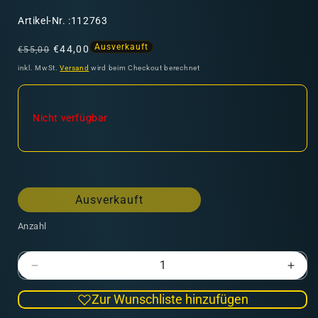
SKU:
Artikel-Nr. :112763
Normaler
Verkaufspreis
Ausverkauft
€44,00
€55,00
Preis
inkl. MwSt.
Versand
wird beim Checkout berechnet
Nicht verfügbar
Ausverkauft
Anzahl
Verringere
Erhö
die
die
Zur Wunschliste hinzufügen
Menge
Men
für
für