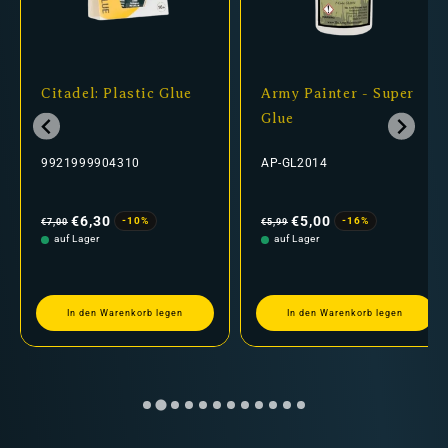
Citadel: Plastic Glue
Army Painter - Super
Glue
9921999904310
AP-GL2014
Normaler
Verkaufspreis
Normaler
Verkaufspreis
Preis
Preis
€6,30
€5,00
-10%
-16%
€7,00
€5,99
auf Lager
auf Lager
In den Warenkorb legen
In den Warenkorb legen