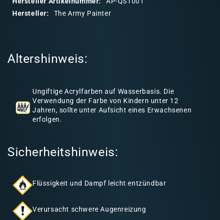
Hersteller Artikelnummer:
AP-QS1001
r
Hersteller:
The Army Painter
e
r
I
Altershinweis:
n
h
a
Ungiftige Acrylfarben auf Wasserbasis. Die
l
Verwendung der Farbe von Kindern unter 12
Jahren, sollte unter Aufsicht eines Erwachsenen
t
erfolgen.
Sicherheitshinweis:
Flüssigkeit und Dampf leicht entzündbar
Verursacht schwere Augenreizung