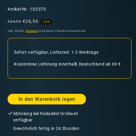
SKU:
Artikel-Nr. :102375
Normaler
Verkaufspreis
€26,50
€34,99
-24%
Preis
inkl. MwSt.
Versand
wird beim Checkout berechnet
Sofort verfügbar, Lieferzeit: 1-2 Werktage
Kostenlose Lieferung innerhalb Deutschland ab 69 €
In den Warenkorb legen
Abholung bei
Radaddel Großweil
verfügbar
Gewöhnlich fertig in 24 Stunden