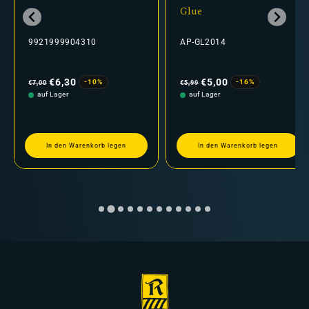
Glue
9921999904310
AP-GL2014
Normaler
Verkaufspreis
Normaler
Verkaufspreis
Preis
Preis
€6,30
€5,00
-10%
-16%
€7,00
€5,99
auf Lager
auf Lager
In den Warenkorb legen
In den Warenkorb legen