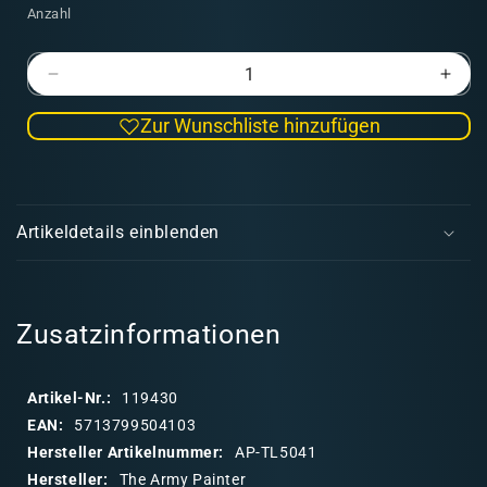
Anzahl
Verringere
Erhö
die
die
Zur Wunschliste hinzufügen
Menge
Men
für
für
Army
Arm
E
Painter
Pain
i
-
-
Artikeldetails einblenden
Mixing
Mixi
n
balls
balls
k
l
a
Zusatzinformationen
p
p
Artikel-Nr.:
119430
b
EAN:
5713799504103
a
Hersteller Artikelnummer:
AP-TL5041
r
Hersteller:
The Army Painter