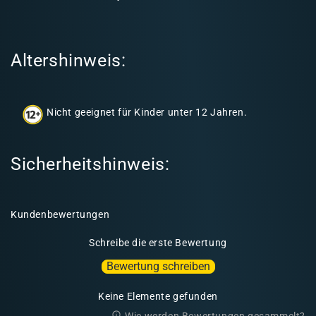
e
r
I
Altershinweis:
n
h
a
Nicht geeignet für Kinder unter 12 Jahren.
l
t
Sicherheitshinweis:
Kundenbewertungen
Schreibe die erste Bewertung
Bewertung schreiben
Keine Elemente gefunden
Wie werden Bewertungen gesammelt?