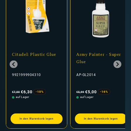
Citadel: Plastic Glue
Army Painter - Super
Glue
9921999904310
AP-GL2014
Normaler
Verkaufspreis
Normaler
Verkaufspreis
Preis
Preis
€6,30
€5,00
-10%
-16%
€7,00
€5,99
auf Lager
auf Lager
In den Warenkorb legen
In den Warenkorb legen