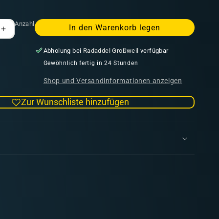
Anzahl
In den Warenkorb legen
Erhöhe
die
Abholung bei
Radaddel Großweil
verfügbar
Menge
für
Gewöhnlich fertig in 24 Stunden
Army
Shop und Versandinformationen anzeigen
Painter
-
Zur Wunschliste hinzufügen
Hobby
Brush
-
Drybrush