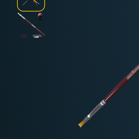
Deutschland: ab
69 €
Österreich & EU: ab
200 €
Schweiz: ab
350 €
Nicht-EU: kein kostenloser Versand
Lieferungen in Nicht-EU-Länder (z. B. Sc
nicht im Kaufpreis od
enthalten