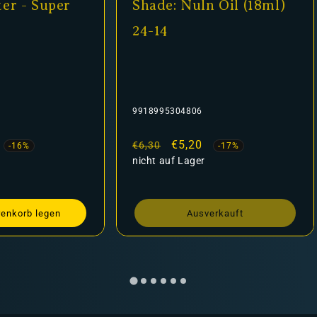
er - Super
Shade: Nuln Oil (18ml)
24-14
9918995304806
fspreis
Normaler
Verkaufspreis
€5,20
€6,30
-16%
-17%
Preis
nicht auf Lager
renkorb legen
Ausverkauft