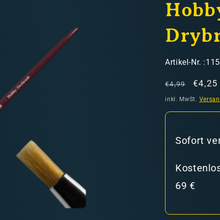
Hobby
Dryb
SKU:
Artikel-Nr. :11
Normaler
Verka
€4,25
€4,99
hweiz)
Preis
inkl. MwSt.
Versa
er in den Versandkosten
Sofort ve
Kostenlos
69 €