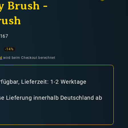
 Brush -
rush
5167
ufspreis
-14%
nd
wird beim Checkout berechnet
rfügbar, Lieferzeit: 1-2 Werktage
e Lieferung innerhalb Deutschland ab