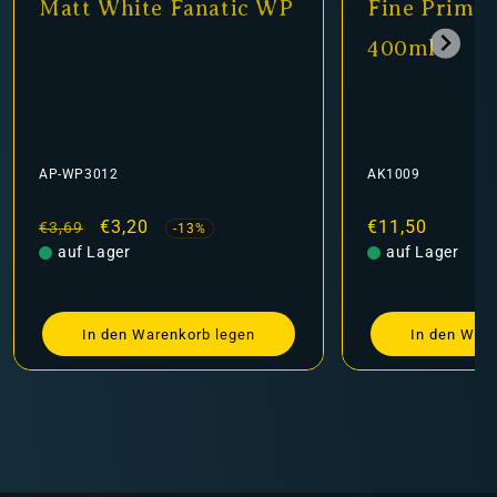
Matt White Fanatic WP
Fine Primer
400ml
AP-WP3012
AK1009
Normaler
Verkaufspreis
€3,20
Normaler
€11,50
€3,69
-13%
Preis
auf Lager
Preis
auf Lager
In den Warenkorb legen
In den Ware