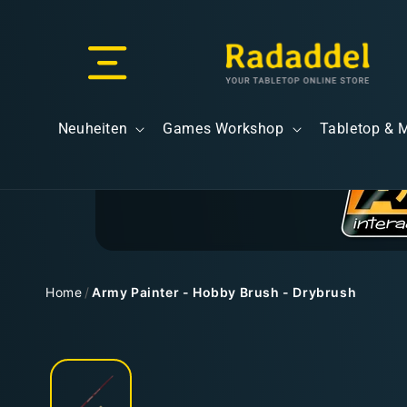
Direkt
zum
Inhalt
Versand & Lieferung
Neuheiten
Games Workshop
Tabletop & 
Versandkosten
Home
/
Army Painter - Hobby Brush - Drybrush
Zu
Kostenloser Versand
Produktinformationen
springen