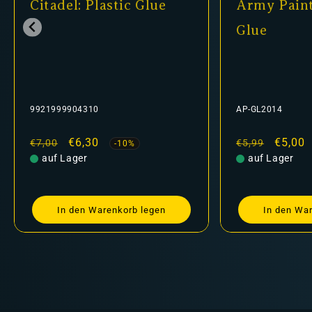
Citadel: Plastic Glue
Army Paint
Glue
9921999904310
AP-GL2014
Normaler
Verkaufspreis
€6,30
Normaler
Verkau
€5,00
€7,00
€5,99
-10%
Preis
auf Lager
Preis
auf Lager
In den Warenkorb legen
In den Wa