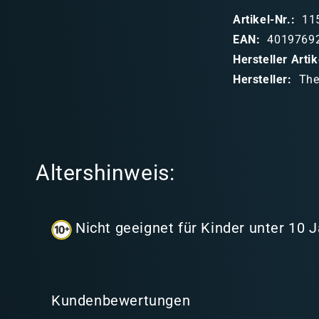
p
Artikel-Nr.:
11
p
EAN:
4019769
b
Hersteller Art
a
Hersteller:
The
r
e
r
I
Altershinweis:
n
h
a
Nicht geeignet für Kinder unter 10 
l
t
Kundenbewertungen