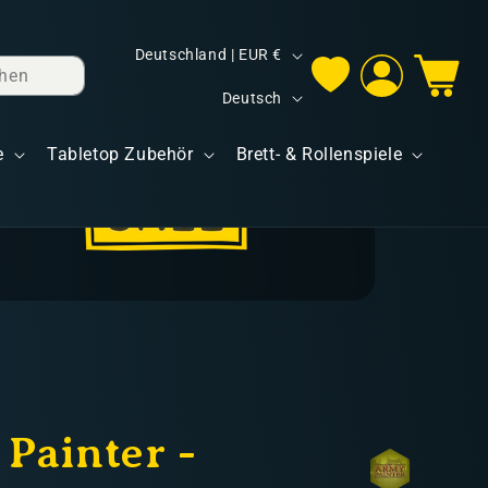
L
Deutschland | EUR €
hen
Einloggen
Warenkorb
a
S
Deutsch
n
p
d
e
Tabletop Zubehör
Brett- & Rollenspiele
r
/
a
R
c
e
h
g
e
i
o
n
Painter -