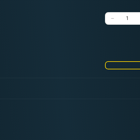
Verringere
die
Menge
für
Army
Painter
-
Hobby
Brush
-
Drybrush