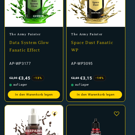
Anbieter:
Anbieter:
The Army Painter
The Army Painter
Data System Glow
Space Dust Fanatic
Fanatic Effect
WP
AP-WP3177
AP-WP3095
Normaler
Verkaufspreis
Normaler
Verkaufspreis
Preis
Preis
€3,45
€3,15
-13%
-14%
€3,99
€3,69
auf Lager
auf Lager
In den Warenkorb legen
In den Warenkorb legen