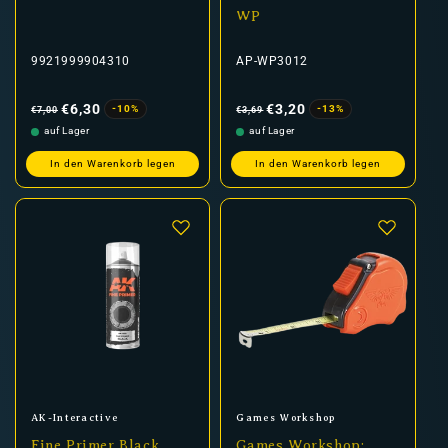
WP
9921999904310
AP-WP3012
Normaler
Verkaufspreis
Normaler
Verkaufspreis
Preis
Preis
€6,30
€3,20
-10%
-13%
€7,00
€3,69
auf Lager
auf Lager
In den Warenkorb legen
In den Warenkorb legen
Anbieter:
Anbieter:
AK-Interactive
Games Workshop
Fine Primer Black
Games Workshop: