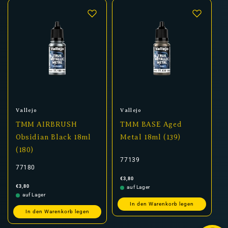
Anbieter:
Anbieter:
Vallejo
Vallejo
TMM AIRBRUSH
TMM BASE Aged
Obsidian Black 18ml
Metal 18ml (139)
(180)
77139
77180
Normaler
€3,80
Preis
Normaler
€3,80
auf Lager
Preis
auf Lager
In den Warenkorb legen
In den Warenkorb legen