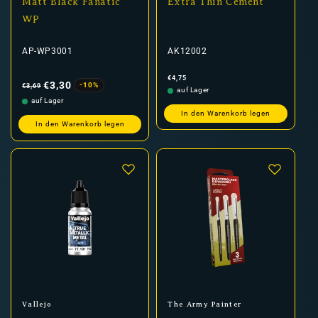
Matt Black Fanatic
Extra Thin Cement
WP
AP-WP3001
AK12002
Normaler
Verkaufspreis
Normaler
€4,75
Preis
Preis
€3,30
-10%
€3,69
auf Lager
auf Lager
In den Warenkorb legen
In den Warenkorb legen
Anbieter:
Anbieter:
Vallejo
The Army Painter