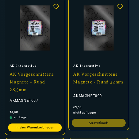
Anbieter:
Anbieter:
AK-Interactive
AK-Interactive
AK Vorgeschnittene
AK Vorgeschnittene
Magnete - Rund
Magnete - Rund 32mm
28,5mm
AKMAGNET009
AKMAGNET007
Normaler
€3,50
Preis
Normaler
€3,50
nicht auf Lager
Preis
auf Lager
Ausverkauft
In den Warenkorb legen