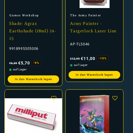
Anbieter:
Anbieter:
Games Workshop
The Army Painter
Shade: Agrax
Army Painter -
Earthshade (18ml) 24-
Targetlock Laser Line
15
AP-TL5046
9918995305006
Normaler
Verkaufspreis
Preis
€11,00
-15%
€12,99
Normaler
Verkaufspreis
Preis
€5,70
-9%
€6,30
auf Lager
auf Lager
In den Warenkorb legen
In den Warenkorb legen