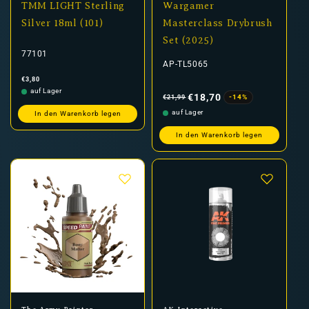
TMM LIGHT Sterling
Wargamer
Silver 18ml (101)
Masterclass Drybrush
Set (2025)
77101
AP-TL5065
Normaler
€3,80
Preis
Normaler
Verkaufspreis
auf Lager
Preis
€18,70
-14%
€21,99
auf Lager
In den Warenkorb legen
In den Warenkorb legen