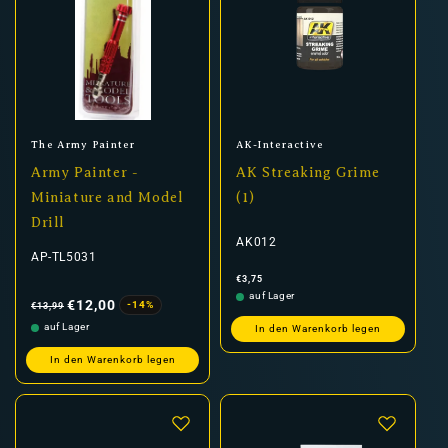
Anbieter:
Anbieter:
The Army Painter
AK-Interactive
Army Painter -
AK Streaking Grime
Miniature and Model
(1)
Drill
AK012
AP-TL5031
Normaler
€3,75
Preis
Normaler
Verkaufspreis
auf Lager
Preis
€12,00
-14%
€13,99
auf Lager
In den Warenkorb legen
In den Warenkorb legen