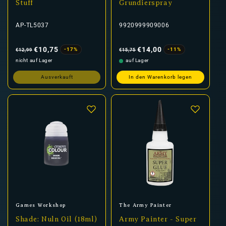
Stuff
Grundierspray
AP-TL5037
9920999909006
Normaler
Verkaufspreis
Normaler
Verkaufspreis
Preis
Preis
€10,75
€14,00
-17%
-11%
€12,99
€15,75
nicht auf Lager
auf Lager
Ausverkauft
In den Warenkorb legen
Anbieter:
Anbieter:
Games Workshop
The Army Painter
Shade: Nuln Oil (18ml)
Army Painter - Super