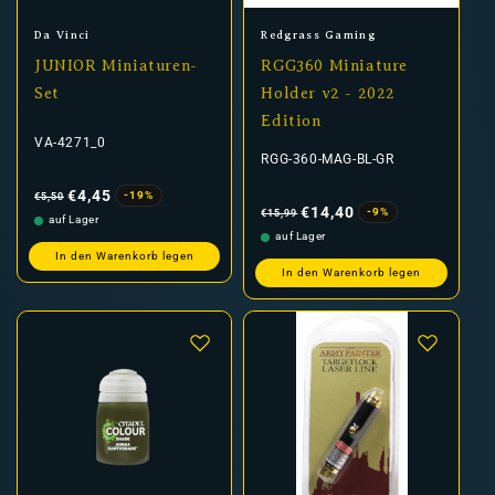
Anbieter:
Anbieter:
Da Vinci
Redgrass Gaming
JUNIOR Miniaturen-
RGG360 Miniature
Set
Holder v2 - 2022
Edition
VA-4271_0
RGG-360-MAG-BL-GR
Normaler
Verkaufspreis
Preis
€4,45
-19%
€5,50
Normaler
Verkaufspreis
Preis
€14,40
-9%
€15,99
auf Lager
auf Lager
In den Warenkorb legen
In den Warenkorb legen