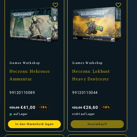
Anbieter:
Anbieter:
Games Workshop
Games Workshop
Necrons: Nekrosor
Necrons: Lokhust
Ammentar
Heavy Destroyer
99120110089
99120110044
Normaler
Verkaufspreis
Normaler
Verkaufspreis
Preis
Preis
€41,00
€26,60
-18%
-18%
€50,00
€32,50
auf Lager
nicht auf Lager
In den Warenkorb legen
Ausverkauft