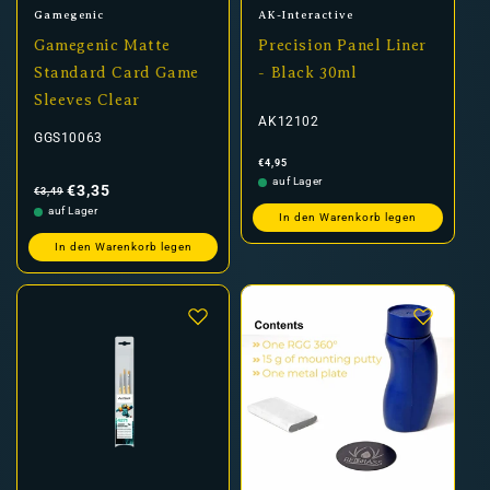
Anbieter:
Anbieter:
Gamegenic
AK-Interactive
Gamegenic Matte
Precision Panel Liner
Standard Card Game
- Black 30ml
Sleeves Clear
AK12102
GGS10063
Normaler
€4,95
Preis
Normaler
Verkaufspreis
auf Lager
Preis
€3,35
€3,49
auf Lager
In den Warenkorb legen
In den Warenkorb legen