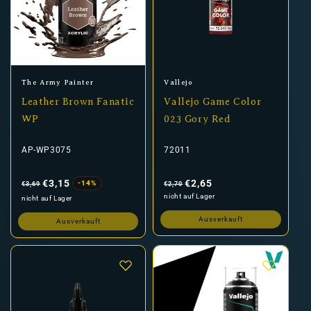
Anbieter:
Anbieter:
The Army Painter
Vallejo
Leather Brown Fanatic
Vallejo Game Color
WP
023 Gory Red
AP-WP3075
72011
Normaler
Verkaufspreis
Normaler
Verkaufspreis
Preis
Preis
€3,15
€2,65
-14%
€3,69
€2,70
nicht auf Lager
nicht auf Lager
Ausverkauft
Ausverkauft