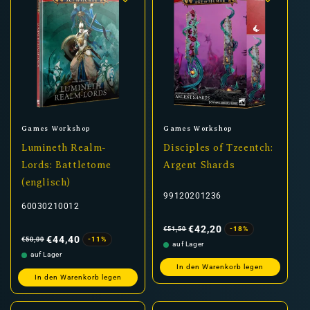
Anbieter:
Anbieter:
Games Workshop
Games Workshop
Lumineth Realm-
Disciples of Tzeentch:
Lords: Battletome
Argent Shards
(englisch)
99120201236
60030210012
Normaler
Verkaufspreis
Preis
€42,20
-18%
€51,50
Normaler
Verkaufspreis
Preis
€44,40
-11%
€50,00
auf Lager
auf Lager
In den Warenkorb legen
In den Warenkorb legen