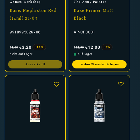
Anbieter:
Anbieter:
Games Workshop
The Army Painter
Base: Mephiston Red
Base Primer Matt
(12ml) 21-03
Black
9918995026706
AP-CP3001
Normaler
Verkaufspreis
Normaler
Verkaufspreis
Preis
Preis
€3,20
€12,00
-11%
-7%
€3,60
€12,99
nicht auf Lager
auf Lager
Ausverkauft
In den Warenkorb legen