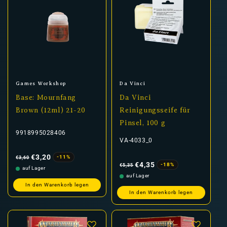
Anbieter:
Anbieter:
Games Workshop
Da Vinci
Base: Mournfang
Da Vinci
Brown (12ml) 21-20
Reinigungsseife für
Pinsel, 100 g
9918995028406
VA-4033_0
Normaler
Verkaufspreis
Preis
€3,20
-11%
€3,60
Normaler
Verkaufspreis
Preis
€4,35
-18%
€5,35
auf Lager
auf Lager
In den Warenkorb legen
In den Warenkorb legen