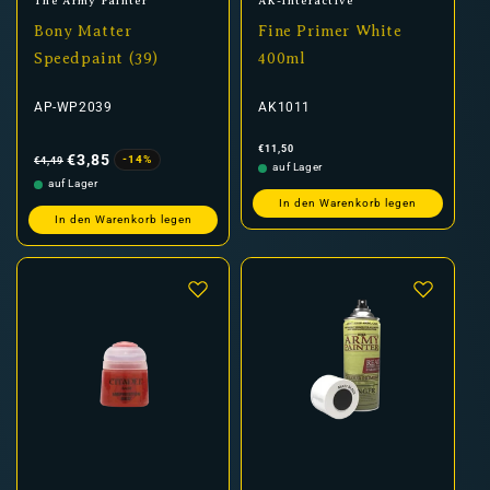
Anbieter:
Anbieter:
The Army Painter
AK-Interactive
Bony Matter
Fine Primer White
Speedpaint (39)
400ml
AP-WP2039
AK1011
Normaler
Verkaufspreis
Normaler
€11,50
Preis
Preis
€3,85
-14%
€4,49
auf Lager
auf Lager
In den Warenkorb legen
In den Warenkorb legen