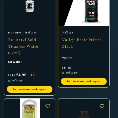
Anbieter:
Anbieter:
Monument Hobbies
Vallejo
Pro Acryl Bold
Vallejo Basic Primer
Titanium White
Black
(22ml)
28012
MPA-001
Normaler
€11,70
Preis
Normaler
Verkaufspreis
auf Lager
Preis
€4,90
-6%
€5,25
auf Lager
In den Warenkorb legen
In den Warenkorb legen