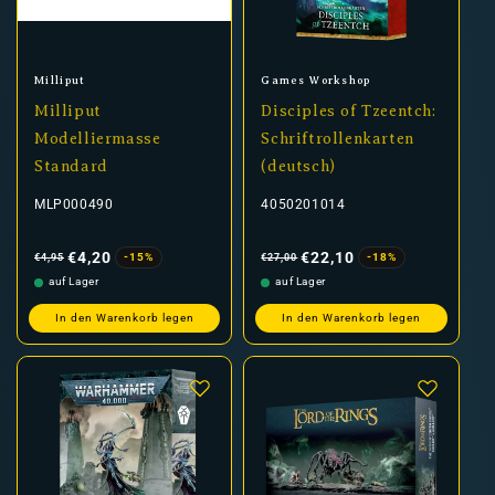
Anbieter:
Anbieter:
Milliput
Games Workshop
Milliput
Disciples of Tzeentch:
Modelliermasse
Schriftrollenkarten
Standard
(deutsch)
MLP000490
4050201014
Normaler
Verkaufspreis
Normaler
Verkaufspreis
Preis
Preis
€4,20
€22,10
-15%
-18%
€4,95
€27,00
auf Lager
auf Lager
In den Warenkorb legen
In den Warenkorb legen