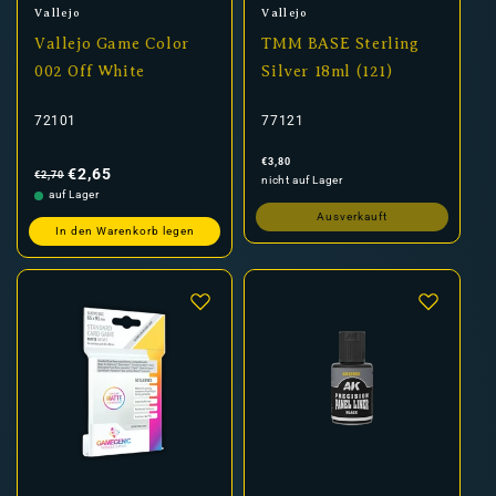
Anbieter:
Anbieter:
Vallejo
Vallejo
Vallejo Game Color
TMM BASE Sterling
002 Off White
Silver 18ml (121)
72101
77121
Normaler
Verkaufspreis
Normaler
€3,80
Preis
Preis
€2,65
€2,70
nicht auf Lager
auf Lager
Ausverkauft
In den Warenkorb legen