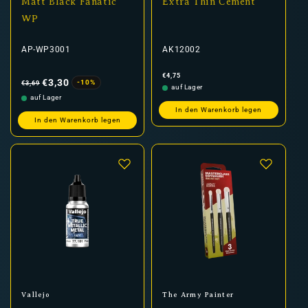
Matt Black Fanatic
Extra Thin Cement
WP
AP-WP3001
AK12002
Normaler
Verkaufspreis
Normaler
€4,75
Preis
Preis
€3,30
-10%
€3,69
auf Lager
auf Lager
In den Warenkorb legen
In den Warenkorb legen
Anbieter:
Anbieter:
Vallejo
The Army Painter