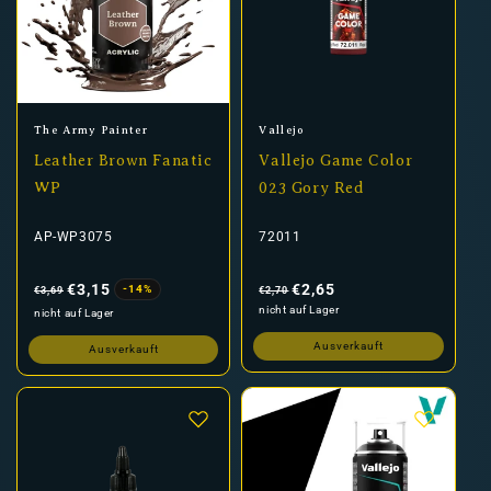
Anbieter:
Anbieter:
The Army Painter
Vallejo
Leather Brown Fanatic
Vallejo Game Color
WP
023 Gory Red
AP-WP3075
72011
Normaler
Verkaufspreis
Normaler
Verkaufspreis
Preis
Preis
€3,15
€2,65
-14%
€3,69
€2,70
nicht auf Lager
nicht auf Lager
Ausverkauft
Ausverkauft