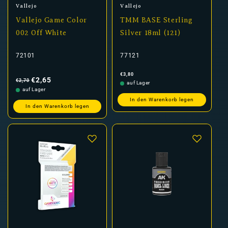
Anbieter:
Anbieter:
Vallejo
Vallejo
Vallejo Game Color
TMM BASE Sterling
002 Off White
Silver 18ml (121)
72101
77121
Normaler
Verkaufspreis
Normaler
€3,80
Preis
Preis
€2,65
€2,70
auf Lager
auf Lager
In den Warenkorb legen
In den Warenkorb legen