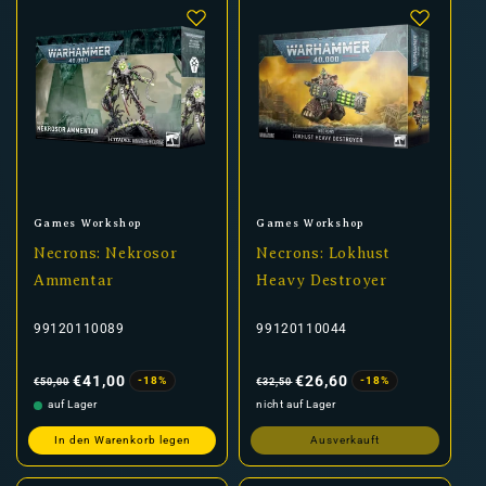
Anbieter:
Anbieter:
Games Workshop
Games Workshop
Necrons: Nekrosor
Necrons: Lokhust
Ammentar
Heavy Destroyer
99120110089
99120110044
Normaler
Verkaufspreis
Normaler
Verkaufspreis
Preis
Preis
€41,00
€26,60
-18%
-18%
€50,00
€32,50
auf Lager
nicht auf Lager
In den Warenkorb legen
Ausverkauft