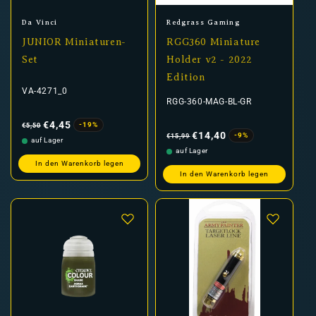
Anbieter:
Anbieter:
Da Vinci
Redgrass Gaming
JUNIOR Miniaturen-
RGG360 Miniature
Set
Holder v2 - 2022
Edition
VA-4271_0
RGG-360-MAG-BL-GR
Normaler
Verkaufspreis
Preis
€4,45
-19%
€5,50
Normaler
Verkaufspreis
Preis
€14,40
-9%
€15,99
auf Lager
auf Lager
In den Warenkorb legen
In den Warenkorb legen