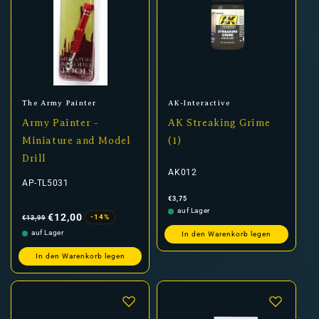
Anbieter:
Anbieter:
The Army Painter
AK-Interactive
Army Painter -
AK Streaking Grime
Miniature and Model
(1)
Drill
AK012
AP-TL5031
Normaler
€3,75
Preis
Normaler
Verkaufspreis
auf Lager
Preis
€12,00
-14%
€13,99
auf Lager
In den Warenkorb legen
In den Warenkorb legen