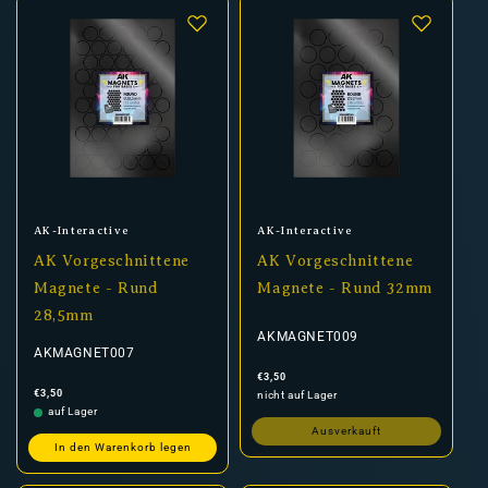
Anbieter:
Anbieter:
AK-Interactive
AK-Interactive
AK Vorgeschnittene
AK Vorgeschnittene
Magnete - Rund
Magnete - Rund 32mm
28,5mm
AKMAGNET009
AKMAGNET007
Normaler
€3,50
Preis
Normaler
€3,50
nicht auf Lager
Preis
auf Lager
Ausverkauft
In den Warenkorb legen