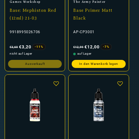
Anbieter:
Anbieter:
Games Workshop
The Army Painter
Base: Mephiston Red
Base Primer Matt
(12ml) 21-03
Black
9918995026706
AP-CP3001
Normaler
Verkaufspreis
Normaler
Verkaufspreis
Preis
Preis
€3,20
€12,00
-11%
-7%
€3,60
€12,99
nicht auf Lager
auf Lager
Ausverkauft
In den Warenkorb legen