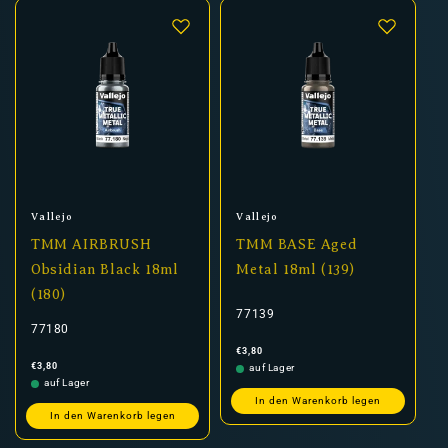
Anbieter:
Anbieter:
Vallejo
Vallejo
TMM AIRBRUSH
TMM BASE Aged
Obsidian Black 18ml
Metal 18ml (139)
(180)
77139
77180
Normaler
€3,80
Preis
Normaler
€3,80
auf Lager
Preis
auf Lager
In den Warenkorb legen
In den Warenkorb legen