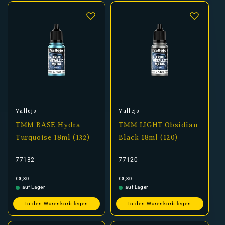
Anbieter:
Anbieter:
Vallejo
Vallejo
TMM BASE Hydra
TMM LIGHT Obsidian
Turquoise 18ml (132)
Black 18ml (120)
77132
77120
Normaler
Normaler
€3,80
€3,80
Preis
Preis
auf Lager
auf Lager
In den Warenkorb legen
In den Warenkorb legen