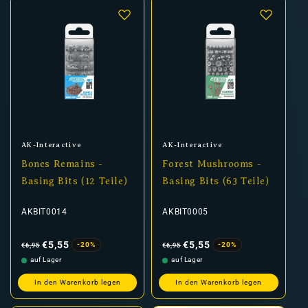
Anbieter:
Anbieter:
AK-Interactive
AK-Interactive
Bones Remains -
Forest Mushrooms -
Basing Bits (12 Teile)
Basing Bits (63 Teile)
AKBIT0014
AKBIT0005
Normaler
Verkaufspreis
Normaler
Verkaufspreis
Preis
Preis
€5,55
€5,55
-20%
-20%
€6,95
€6,95
auf Lager
auf Lager
In den Warenkorb legen
In den Warenkorb legen