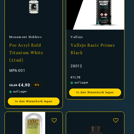
Anbieter:
Anbieter:
Monument Hobbies
Vallejo
Pro Acryl Bold
Vallejo Basic Primer
Titanium White
Black
(22ml)
28012
MPA-001
Normaler
€11,70
Preis
Normaler
Verkaufspreis
auf Lager
Preis
€4,90
-6%
€5,25
auf Lager
In den Warenkorb legen
In den Warenkorb legen