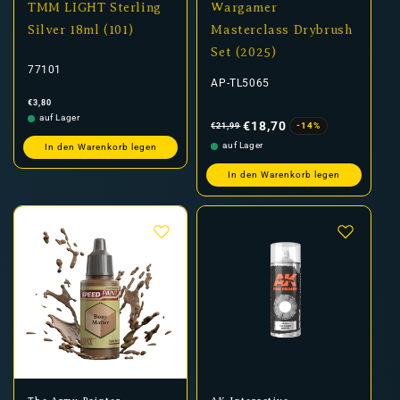
TMM LIGHT Sterling
Wargamer
Silver 18ml (101)
Masterclass Drybrush
Set (2025)
77101
AP-TL5065
Normaler
€3,80
Preis
Normaler
Verkaufspreis
auf Lager
Preis
€18,70
-14%
€21,99
auf Lager
In den Warenkorb legen
In den Warenkorb legen