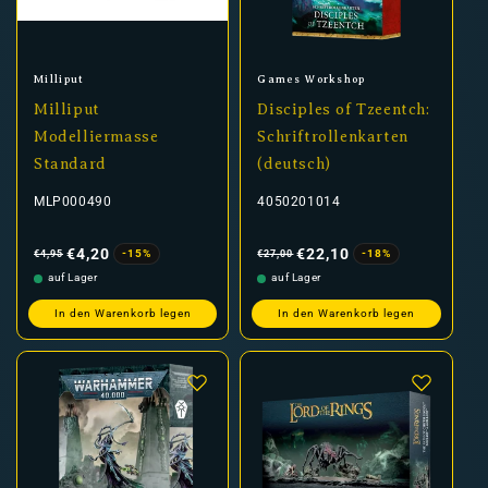
Anbieter:
Anbieter:
Milliput
Games Workshop
Milliput
Disciples of Tzeentch:
Modelliermasse
Schriftrollenkarten
Standard
(deutsch)
MLP000490
4050201014
Normaler
Verkaufspreis
Normaler
Verkaufspreis
Preis
Preis
€4,20
€22,10
-15%
-18%
€4,95
€27,00
auf Lager
auf Lager
In den Warenkorb legen
In den Warenkorb legen