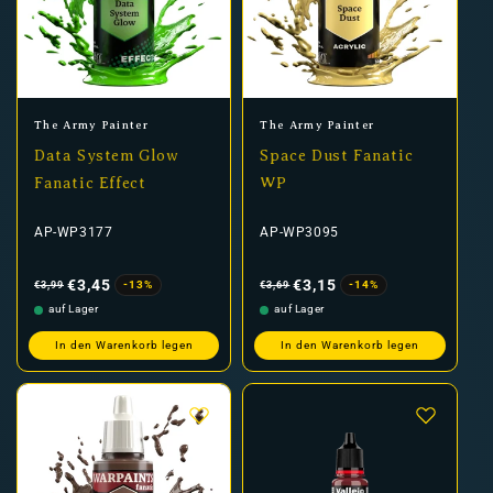
Anbieter:
Anbieter:
The Army Painter
The Army Painter
Data System Glow
Space Dust Fanatic
Fanatic Effect
WP
AP-WP3177
AP-WP3095
Normaler
Verkaufspreis
Normaler
Verkaufspreis
Preis
Preis
€3,45
€3,15
-13%
-14%
€3,99
€3,69
auf Lager
auf Lager
In den Warenkorb legen
In den Warenkorb legen