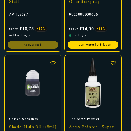
Stuff
Grundierspray
AP-TL5037
9920999909006
Normaler
Verkaufspreis
Normaler
Verkaufspreis
Preis
Preis
€10,75
€14,00
-17%
-11%
€12,99
€15,75
nicht auf Lager
auf Lager
Ausverkauft
In den Warenkorb legen
Anbieter:
Anbieter:
Games Workshop
The Army Painter
Shade: Nuln Oil (18ml)
Army Painter - Super