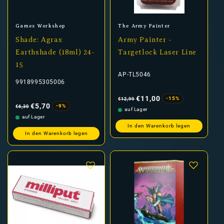
Anbieter:
Anbieter:
Games Workshop
The Army Painter
Shade: Agrax
Army Painter -
Earthshade (18ml) 24-
Targetlock Laser Line
15
AP-TL5046
9918995305006
Normaler
Verkaufspreis
Preis
€11,00
-15%
€12,99
Normaler
Verkaufspreis
Preis
€5,70
-9%
€6,30
auf Lager
auf Lager
In den Warenkorb legen
In den Warenkorb legen