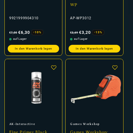
WP
9921999904310
AP-WP3012
Normaler
Verkaufspreis
Normaler
Verkaufspreis
Preis
Preis
€6,30
€3,20
-10%
-13%
€7,00
€3,69
auf Lager
auf Lager
In den Warenkorb legen
In den Warenkorb legen
Anbieter:
Anbieter:
AK-Interactive
Games Workshop
Fine Primer Black
Games Workshop: