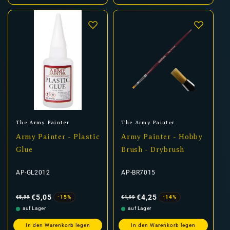
Anbieter:
Anbieter:
The Army Painter
The Army Painter
Army Painter - Plastic
Army Painter - Hobby
Glue
Brush - Drybrush
AP-GL2012
AP-BR7015
Normaler
Verkaufspreis
Normaler
Verkaufspreis
Preis
Preis
€5,05
€4,25
-15%
-14%
€5,99
€4,99
auf Lager
auf Lager
In den Warenkorb legen
In den Warenkorb legen