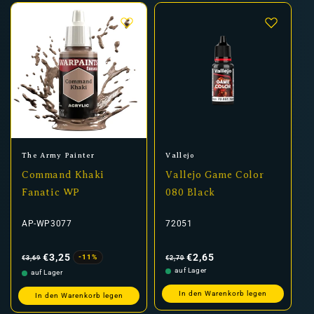
Anbieter:
Anbieter:
The Army Painter
Vallejo
Command Khaki
Vallejo Game Color
Fanatic WP
080 Black
AP-WP3077
72051
Normaler
Verkaufspreis
Normaler
Verkaufspreis
Preis
Preis
€3,25
€2,65
-11%
€3,69
€2,70
auf Lager
auf Lager
In den Warenkorb legen
In den Warenkorb legen