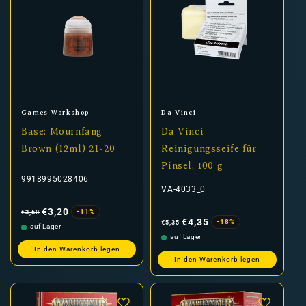
Anbieter:
Anbieter:
Games Workshop
Da Vinci
Base: Mournfang
Da Vinci
Brown (12ml) 21-20
Reinigungsseife für
Pinsel, 100 g
9918995028406
VA-4033_0
Normaler
Verkaufspreis
Preis
€3,20
-11%
€3,60
Normaler
Verkaufspreis
Preis
€4,35
-18%
€5,35
auf Lager
auf Lager
In den Warenkorb legen
In den Warenkorb legen