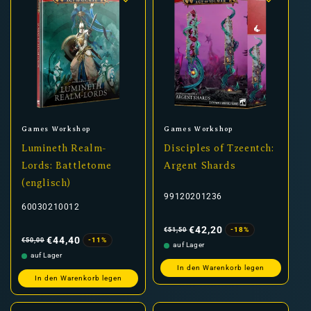
Anbieter:
Anbieter:
Games Workshop
Games Workshop
Lumineth Realm-
Disciples of Tzeentch:
Lords: Battletome
Argent Shards
(englisch)
99120201236
60030210012
Normaler
Verkaufspreis
Preis
€42,20
-18%
€51,50
Normaler
Verkaufspreis
Preis
€44,40
-11%
€50,00
auf Lager
auf Lager
In den Warenkorb legen
In den Warenkorb legen