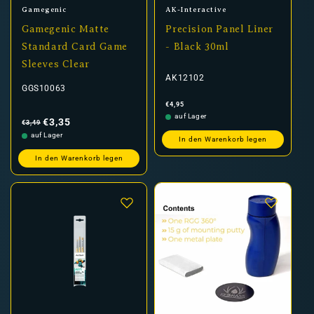
Anbieter:
Anbieter:
Gamegenic
AK-Interactive
Gamegenic Matte
Precision Panel Liner
Standard Card Game
- Black 30ml
Sleeves Clear
AK12102
GGS10063
Normaler
€4,95
Preis
Normaler
Verkaufspreis
auf Lager
Preis
€3,35
€3,49
auf Lager
In den Warenkorb legen
In den Warenkorb legen