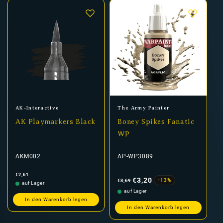
Anbieter:
Anbieter:
AK-Interactive
The Army Painter
AK Playmarkers Black
Boney Spikes Fanatic
WP
AKM002
AP-WP3089
Normaler
Normaler
Verkaufspreis
€2,61
Preis
Preis
€3,20
-13%
€3,69
auf Lager
auf Lager
In den Warenkorb legen
In den Warenkorb legen