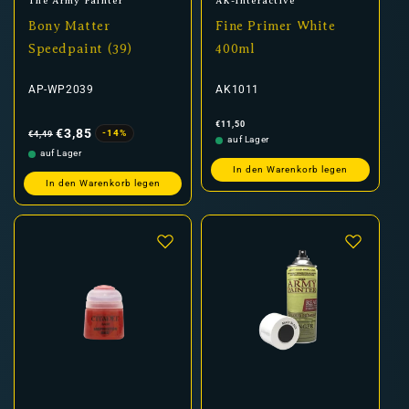
Anbieter:
Anbieter:
The Army Painter
AK-Interactive
Bony Matter
Fine Primer White
Speedpaint (39)
400ml
AP-WP2039
AK1011
Normaler
Verkaufspreis
Normaler
€11,50
Preis
Preis
€3,85
-14%
€4,49
auf Lager
auf Lager
In den Warenkorb legen
In den Warenkorb legen