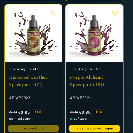
Anbieter:
Anbieter:
The Army Painter
The Army Painter
Hardened Leather
Purple Alchemy
Speedpaint (71)
Speedpaint (53)
AP-WP2023
AP-WP2021
Normaler
Verkaufspreis
Normaler
Verkaufspreis
Preis
Preis
€3,85
€3,80
-14%
-15%
€4,49
€4,49
nicht auf Lager
auf Lager
Ausverkauft
In den Warenkorb legen