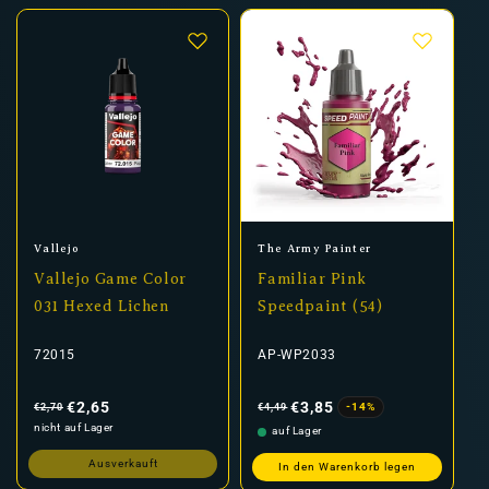
Anbieter:
Anbieter:
Vallejo
The Army Painter
Vallejo Game Color
Familiar Pink
031 Hexed Lichen
Speedpaint (54)
72015
AP-WP2033
Normaler
Verkaufspreis
Normaler
Verkaufspreis
Preis
Preis
€2,65
€3,85
-14%
€2,70
€4,49
nicht auf Lager
auf Lager
Ausverkauft
In den Warenkorb legen