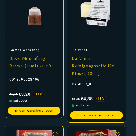
Anbieter:
Anbieter:
Games Workshop
Da Vinci
Base: Mournfang
Da Vinci
Brown (12ml) 21-20
Reinigungsseife für
Pinsel, 100 g
9918995028406
VA-4033_0
Normaler
Verkaufspreis
Preis
€3,20
-11%
€3,60
Normaler
Verkaufspreis
Preis
€4,35
-18%
€5,35
auf Lager
auf Lager
In den Warenkorb legen
In den Warenkorb legen