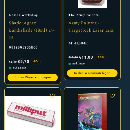
Anbieter:
Anbieter:
Games Workshop
The Army Painter
Shade: Agrax
Army Painter -
Earthshade (18ml) 24-
Targetlock Laser Line
15
AP-TL5046
9918995305006
Normaler
Verkaufspreis
Preis
€11,00
-15%
€12,99
Normaler
Verkaufspreis
Preis
€5,70
-9%
€6,30
auf Lager
auf Lager
In den Warenkorb legen
In den Warenkorb legen