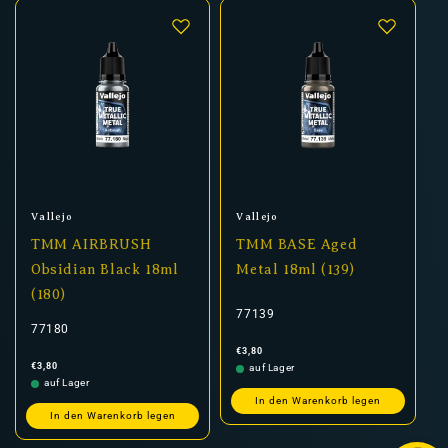
Anbieter:
Anbieter:
Vallejo
Vallejo
TMM AIRBRUSH
TMM BASE Aged
Obsidian Black 18ml
Metal 18ml (139)
(180)
77139
77180
Normaler
€3,80
Preis
Normaler
€3,80
auf Lager
Preis
auf Lager
In den Warenkorb legen
In den Warenkorb legen