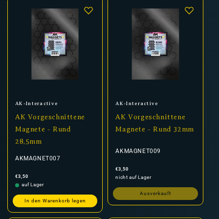
Anbieter:
Anbieter:
AK-Interactive
AK-Interactive
AK Vorgeschnittene
AK Vorgeschnittene
Magnete - Rund
Magnete - Rund 32mm
28,5mm
AKMAGNET009
AKMAGNET007
Normaler
€3,50
Preis
Normaler
€3,50
nicht auf Lager
Preis
auf Lager
Ausverkauft
In den Warenkorb legen