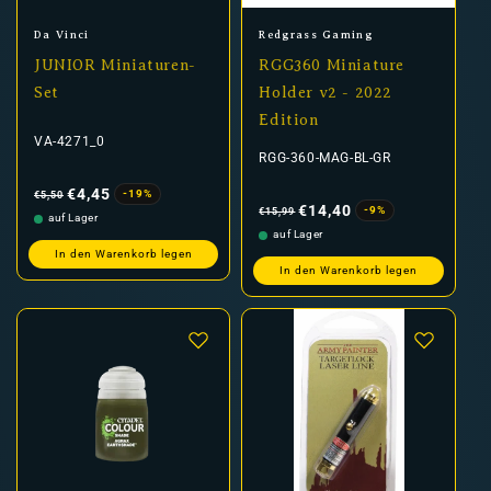
Anbieter:
Anbieter:
Da Vinci
Redgrass Gaming
JUNIOR Miniaturen-
RGG360 Miniature
Set
Holder v2 - 2022
Edition
VA-4271_0
RGG-360-MAG-BL-GR
Normaler
Verkaufspreis
Preis
€4,45
-19%
€5,50
Normaler
Verkaufspreis
Preis
€14,40
-9%
€15,99
auf Lager
auf Lager
In den Warenkorb legen
In den Warenkorb legen