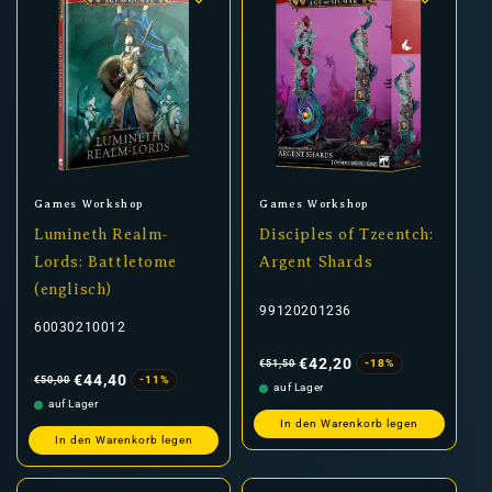
Anbieter:
Anbieter:
Games Workshop
Games Workshop
Lumineth Realm-
Disciples of Tzeentch:
Lords: Battletome
Argent Shards
(englisch)
99120201236
60030210012
Normaler
Verkaufspreis
Preis
€42,20
-18%
€51,50
Normaler
Verkaufspreis
Preis
€44,40
-11%
€50,00
auf Lager
auf Lager
In den Warenkorb legen
In den Warenkorb legen