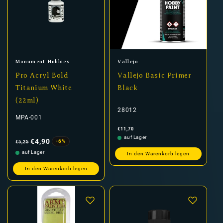
Anbieter:
Anbieter:
Monument Hobbies
Vallejo
Pro Acryl Bold
Vallejo Basic Primer
Titanium White
Black
(22ml)
28012
MPA-001
Normaler
€11,70
Preis
Normaler
Verkaufspreis
auf Lager
Preis
€4,90
-6%
€5,25
auf Lager
In den Warenkorb legen
In den Warenkorb legen