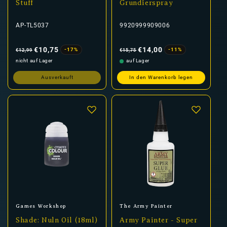
Stuff
Grundierspray
AP-TL5037
9920999909006
Normaler
Verkaufspreis
Normaler
Verkaufspreis
Preis
Preis
€10,75
€14,00
-17%
-11%
€12,99
€15,75
nicht auf Lager
auf Lager
Ausverkauft
In den Warenkorb legen
Anbieter:
Anbieter:
Games Workshop
The Army Painter
Shade: Nuln Oil (18ml)
Army Painter - Super