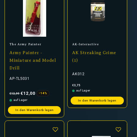
Anbieter:
Anbieter:
The Army Painter
AK-Interactive
Army Painter -
AK Streaking Grime
Miniature and Model
(1)
Drill
AK012
AP-TL5031
Normaler
€3,75
Preis
Normaler
Verkaufspreis
auf Lager
Preis
€12,00
-14%
€13,99
auf Lager
In den Warenkorb legen
In den Warenkorb legen