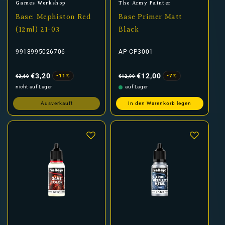
Anbieter:
Anbieter:
Games Workshop
The Army Painter
Base: Mephiston Red
Base Primer Matt
(12ml) 21-03
Black
9918995026706
AP-CP3001
Normaler
Verkaufspreis
Normaler
Verkaufspreis
Preis
Preis
€3,20
€12,00
-11%
-7%
€3,60
€12,99
nicht auf Lager
auf Lager
Ausverkauft
In den Warenkorb legen