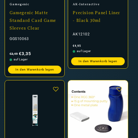
Anbieter:
Anbieter:
Gamegenic
AK-Interactive
Gamegenic Matte
Precision Panel Liner
Standard Card Game
- Black 30ml
Sleeves Clear
AK12102
GGS10063
Normaler
€4,95
Preis
Normaler
Verkaufspreis
auf Lager
Preis
€3,35
€3,49
auf Lager
In den Warenkorb legen
In den Warenkorb legen