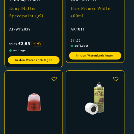
Anbieter:
Anbieter:
The Army Painter
AK-Interactive
Bony Matter
Fine Primer White
Speedpaint (39)
400ml
AP-WP2039
AK1011
Normaler
Verkaufspreis
Normaler
€11,50
Preis
Preis
€3,85
-14%
€4,49
auf Lager
auf Lager
In den Warenkorb legen
In den Warenkorb legen