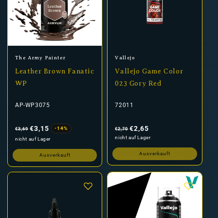
Anbieter:
Anbieter:
The Army Painter
Vallejo
Leather Brown Fanatic
Vallejo Game Color
WP
023 Gory Red
AP-WP3075
72011
Normaler
Verkaufspreis
Normaler
Verkaufspreis
Preis
Preis
€3,15
€2,65
-14%
€3,69
€2,70
nicht auf Lager
nicht auf Lager
Ausverkauft
Ausverkauft