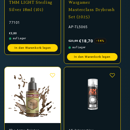
TMM LIGHT Sterling
Wargamer
Silver 18ml (101)
Masterclass Drybrush
Set (2025)
77101
AP-TL5065
Normaler
€3,80
Preis
Normaler
Verkaufspreis
auf Lager
Preis
€18,70
-14%
€21,99
auf Lager
In den Warenkorb legen
In den Warenkorb legen