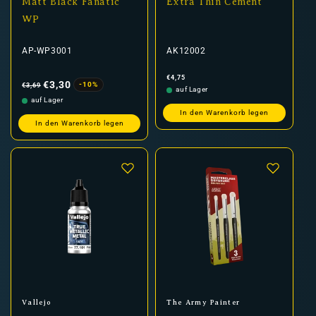
Matt Black Fanatic
Extra Thin Cement
WP
AP-WP3001
AK12002
Normaler
Verkaufspreis
Normaler
€4,75
Preis
Preis
€3,30
-10%
€3,69
auf Lager
auf Lager
In den Warenkorb legen
In den Warenkorb legen
Anbieter:
Anbieter:
Vallejo
The Army Painter