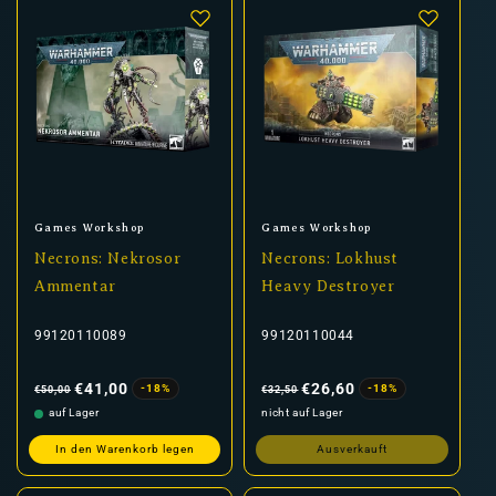
Anbieter:
Anbieter:
Games Workshop
Games Workshop
Necrons: Nekrosor
Necrons: Lokhust
Ammentar
Heavy Destroyer
99120110089
99120110044
Normaler
Verkaufspreis
Normaler
Verkaufspreis
Preis
Preis
€41,00
€26,60
-18%
-18%
€50,00
€32,50
auf Lager
nicht auf Lager
In den Warenkorb legen
Ausverkauft