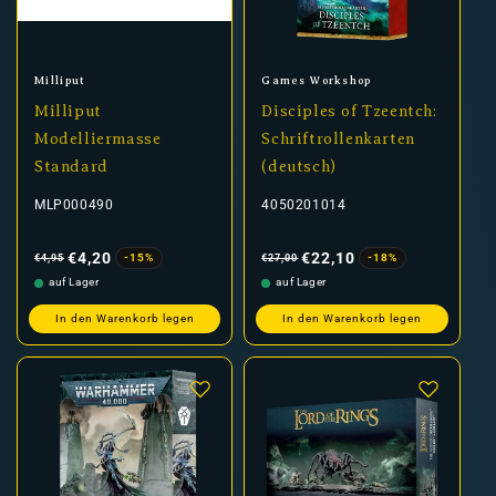
Anbieter:
Anbieter:
Milliput
Games Workshop
Milliput
Disciples of Tzeentch:
Modelliermasse
Schriftrollenkarten
Standard
(deutsch)
MLP000490
4050201014
Normaler
Verkaufspreis
Normaler
Verkaufspreis
Preis
Preis
€4,20
€22,10
-15%
-18%
€4,95
€27,00
auf Lager
auf Lager
In den Warenkorb legen
In den Warenkorb legen