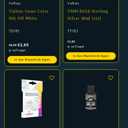
Anbieter:
Anbieter:
Vallejo
Vallejo
Vallejo Game Color
TMM BASE Sterling
002 Off White
Silver 18ml (121)
72101
77121
Normaler
Verkaufspreis
Normaler
€3,80
Preis
Preis
€2,65
€2,70
auf Lager
auf Lager
In den Warenkorb legen
In den Warenkorb legen