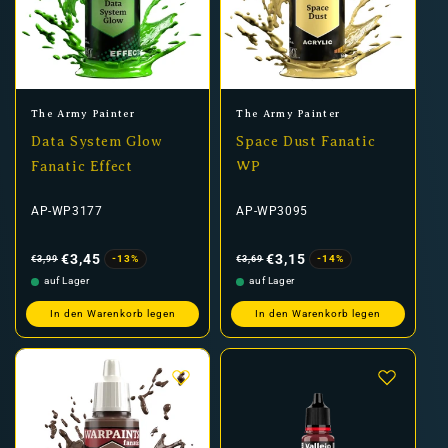
Anbieter:
Anbieter:
The Army Painter
The Army Painter
Data System Glow
Space Dust Fanatic
Fanatic Effect
WP
AP-WP3177
AP-WP3095
Normaler
Verkaufspreis
Normaler
Verkaufspreis
Preis
Preis
€3,45
€3,15
-13%
-14%
€3,99
€3,69
auf Lager
auf Lager
In den Warenkorb legen
In den Warenkorb legen