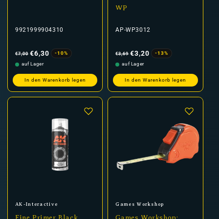
WP
9921999904310
AP-WP3012
Normaler
Verkaufspreis
Normaler
Verkaufspreis
Preis
Preis
€6,30
€3,20
-10%
-13%
€7,00
€3,69
auf Lager
auf Lager
In den Warenkorb legen
In den Warenkorb legen
Anbieter:
Anbieter:
AK-Interactive
Games Workshop
Fine Primer Black
Games Workshop: