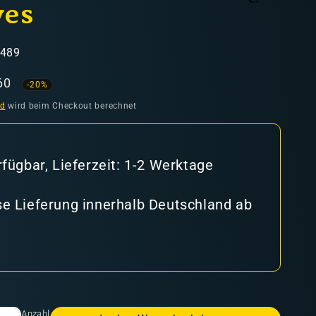
ves
1489
aufspreis
60
-20%
nd
wird beim Checkout berechnet
rfügbar, Lieferzeit: 1-2 Werktage
e Lieferung innerhalb Deutschland ab
Anzahl