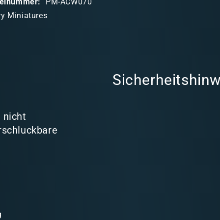
ikelnummer:
PM-ACW070
ry Miniatures
Sicherheitshinw
 nicht
rschluckbare
g