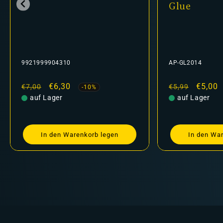
Glue
9921999904310
AP-GL2014
Normaler
Verkaufspreis
€6,30
Normaler
Verkau
€5,00
€7,00
€5,99
-10%
Preis
auf Lager
Preis
auf Lager
In den Warenkorb legen
In den Wa