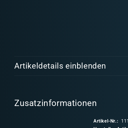
E
Artikeldetails einblenden
i
n
k
l
Zusatzinformationen
a
p
Artikel-Nr.:
11
p