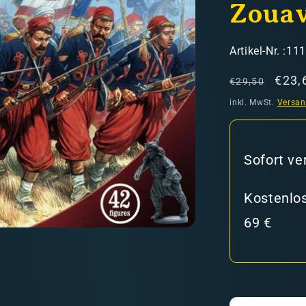
Zoua
SKU:
Artikel-Nr. :11
Normaler
Verk
€23,
€29,50
Preis
inkl. MwSt.
Versa
hweiz)
Sofort ve
er in den Versandkosten
Kostenlos
69 €