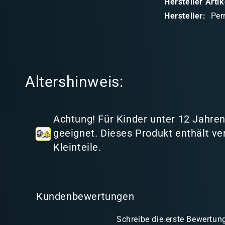
Hersteller Art
b
Hersteller:
Per
a
r
e
r
Altershinweis:
I
n
h
Achtung! Für Kinder unter 12 Jahren
a
geeignet. Dieses Produkt enthält ve
l
Kleinteile.
t
Kundenbewertungen
Schreibe die erste Bewertun