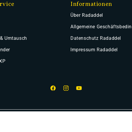
rvice
Informationen
Über Radaddel
Allgemeine Geschäftsbedi
 & Umtausch
Datenschutz Radaddel
ender
Impressum Radaddel
 XP
Facebook
Instagram
YouTube
smethoden