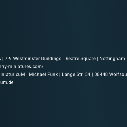
s | 7-9 Westminster Buildings Theatre Square | Nottingham
erry-miniatures.com/
niaturicuM | Michael Funk | Lange Str. 54 | 38448 Wolfsbur
cum.de