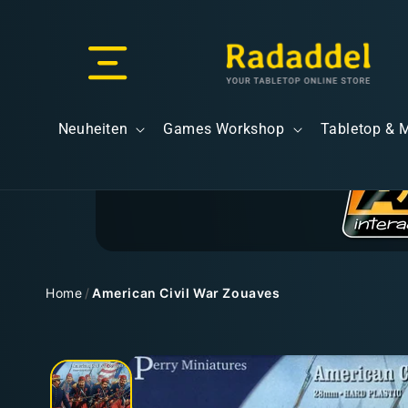
Direkt
zum
Inhalt
Versand & Lieferung
Neuheiten
Games Workshop
Tabletop & 
Versandkosten
Home
/
American Civil War Zouaves
Zu
Kostenloser Versand
Produktinformationen
springen