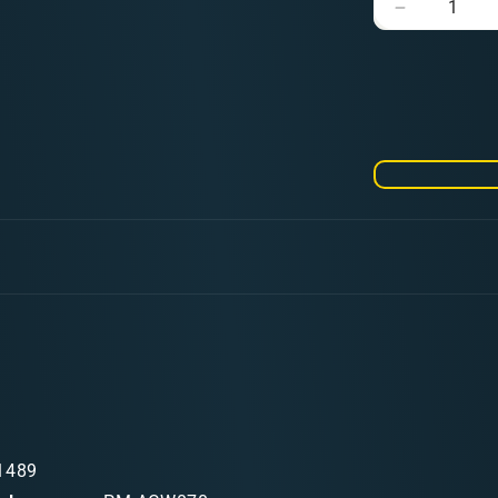
Verringere
die
Menge
für
American
Civil
War
Zouaves
1489