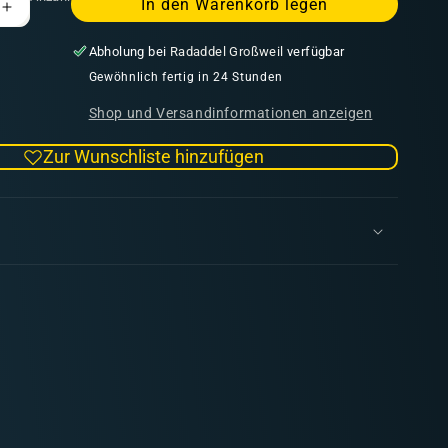
In den Warenkorb legen
Erhöhe
die
Abholung bei
Radaddel Großweil
verfügbar
Menge
für
Gewöhnlich fertig in 24 Stunden
American
Shop und Versandinformationen anzeigen
Civil
War
Zur Wunschliste hinzufügen
Zouaves