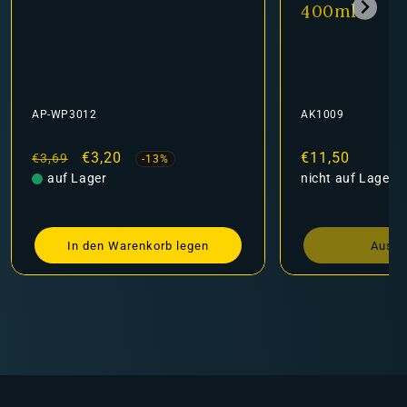
400ml
AP-WP3012
AK1009
Normaler
Verkaufspreis
€3,20
Normaler
€11,50
€3,69
-13%
Preis
auf Lager
Preis
nicht auf Lager
In den Warenkorb legen
Ausve