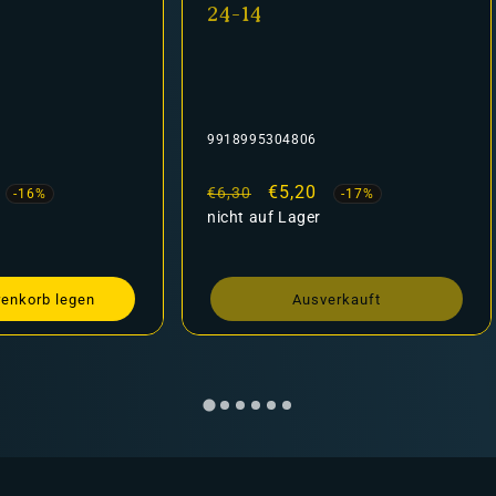
24-14
9918995304806
fspreis
Normaler
Verkaufspreis
€5,20
€6,30
-16%
-17%
Preis
nicht auf Lager
renkorb legen
Ausverkauft