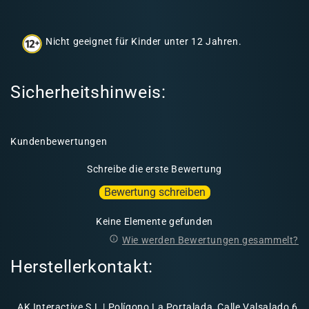
h
a
Nicht geeignet für Kinder unter 12 Jahren.
l
t
Sicherheitshinweis:
Kundenbewertungen
Schreibe die erste Bewertung
Bewertung schreiben
Keine Elemente gefunden
Wie werden Bewertungen gesammelt?
Herstellerkontakt:
AK Interactive S.L | Polígono La Portalada, Calle Valsalado 6