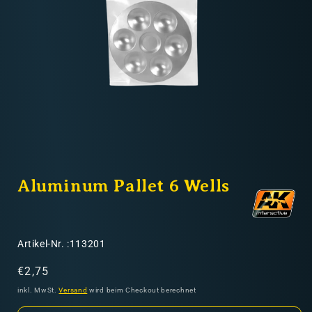
Nicht-EU: kein kostenloser Versand
Lieferungen in Nicht-EU-Länder (z. B. Schweiz)
nicht im Kaufpreis oder in
den Versandkosten enthalten
Medien
1
Aluminum Pallet 6 Wells
in
Modal
öffnen
SKU:
Artikel-Nr. :113201
Normaler
€2,75
Preis
inkl. MwSt.
Versand
wird beim Checkout berechnet