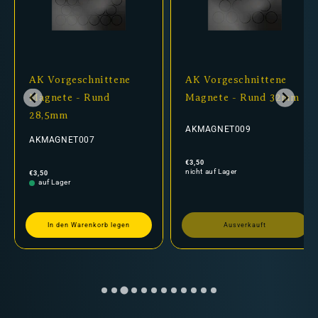
AK Vorgeschnittene
AK Vorgeschnittene
Magnete - Rund
Magnete - Rund 32mm
28,5mm
AKMAGNET009
AKMAGNET007
Normaler
€3,50
Preis
nicht auf Lager
Normaler
€3,50
Preis
auf Lager
In den Warenkorb legen
Ausverkauft