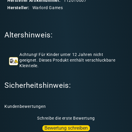
Hersteller Artikelnummer:
112010007
r
Hersteller:
Warlord Games
e
r
I
Altershinweis:
n
h
a
Achtung! Für Kinder unter 12 Jahren nicht
l
geeignet. Dieses Produkt enthält verschluckbare
Kleinteile.
t
Sicherheitshinweis:
Kundenbewertungen
Schreibe die erste Bewertung
Bewertung schreiben