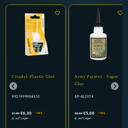
Citadel: Plastic Glue
Army Painter - Super
Glue
9921999904310
AP-GL2014
Normaler
Verkaufspreis
Normaler
Verkaufspreis
Preis
Preis
€6,30
€5,00
-10%
-16%
€7,00
€5,99
auf Lager
auf Lager