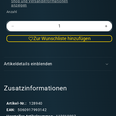
Shop und Versandinformationen
anzeigen
Anzahl
Verringere
Erhö
die
die
Zur Wunschliste hinzufügen
Menge
Men
für
für
Allied
Allie
E
Troops
Troo
i
Division
Divis
Artikeldetails einblenden
n
k
l
a
Zusatzinformationen
p
p
Artikel-Nr.:
128940
b
EAN:
5060917993142
a