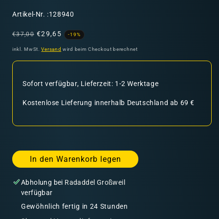
SKU:
Artikel-Nr. :128940
Normaler
Verkaufspreis
€29,65
€37,00
-19%
Preis
inkl. MwSt.
Versand
wird beim Checkout berechnet
Sofort verfügbar, Lieferzeit: 1-2 Werktage
Kostenlose Lieferung innerhalb Deutschland ab 69 €
In den Warenkorb legen
Abholung bei
Radaddel Großweil
verfügbar
Gewöhnlich fertig in 24 Stunden