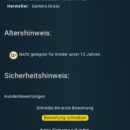
r
Hersteller:
Gamers Grass
e
r
I
Altershinweis:
n
h
a
Nicht geeignet für Kinder unter 12 Jahren.
l
t
Sicherheitshinweis:
Kundenbewertungen
Schreibe die erste Bewertung
Bewertung schreiben
Keine Elemente gefunden