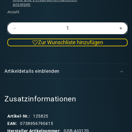
anzeigen
Anzahl
Verringere
Erhö
die
die
Zur Wunschliste hinzufügen
Menge
Men
für
für
Alien
Alien
E
Infestation
Infes
i
Bases
Base
Artikeldetails einblenden
Oval
Oval
n
120mm
120
k
(x1)
(x1)
l
a
Zusatzinformationen
p
p
Artikel-Nr.:
125825
b
EAN:
0738956790415
a
Hersteller Artikelnummer:
GGB-AIO120