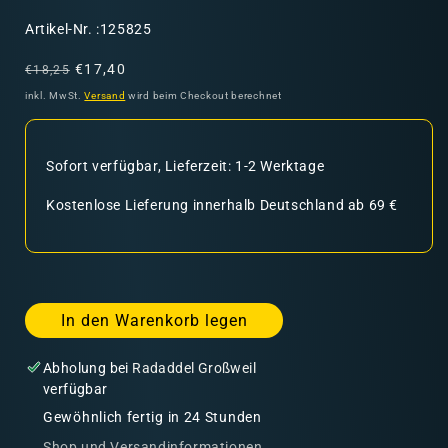
SKU:
Artikel-Nr. :125825
Normaler
Verkaufspreis
€17,40
€18,25
Preis
inkl. MwSt.
Versand
wird beim Checkout berechnet
Sofort verfügbar, Lieferzeit: 1-2 Werktage
Kostenlose Lieferung innerhalb Deutschland ab 69 €
In den Warenkorb legen
Abholung bei
Radaddel Großweil
verfügbar
Gewöhnlich fertig in 24 Stunden
Shop und Versandinformationen