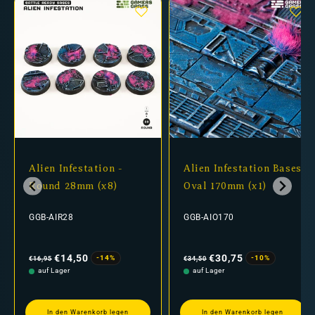
Alien Infestation -
Alien Infestation Bases
Round 28mm (x8)
Oval 170mm (x1)
GGB-AIR28
GGB-AIO170
Normaler
Verkaufspreis
Normaler
Verkaufspreis
Preis
Preis
€14,50
€30,75
-14%
-10%
€16,95
€34,50
auf Lager
auf Lager
In den Warenkorb legen
In den Warenkorb legen