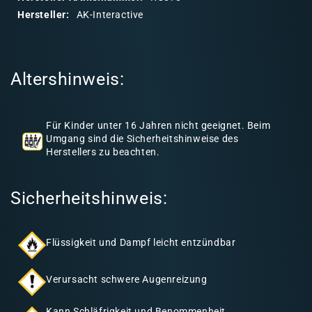
r
Hersteller:
AK-Interactive
e
r
I
Altershinweis:
n
h
a
Für Kinder unter 16 Jahren nicht geeignet. Beim
l
Umgang sind die Sicherheitshinweise des
Herstellers zu beachten.
t
Sicherheitshinweis:
Flüssigkeit und Dampf leicht entzündbar
Verursacht schwere Augenreizung
Kann Schläfrigkeit und Benommenheit