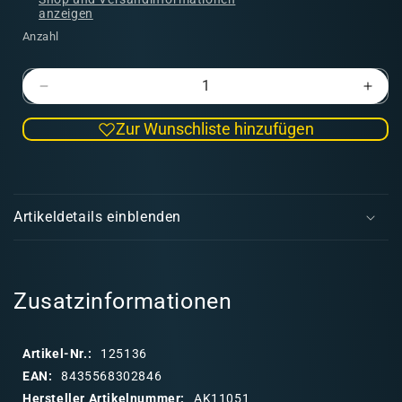
anzeigen
Anzahl
Verringere
Erhö
die
die
Zur Wunschliste hinzufügen
Menge
Men
für
für
AK
AK
E
3GEN
3GE
i
Luminous
Lumi
Artikeldetails einblenden
Flesh
Fles
n
17ml
17ml
k
l
a
Zusatzinformationen
p
p
Artikel-Nr.:
125136
b
EAN:
8435568302846
a
Hersteller Artikelnummer:
AK11051