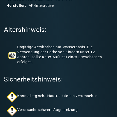
r
Hersteller:
AK-Interactive
e
r
I
Altershinweis:
n
h
a
Ungiftige Acrylfarben auf Wasserbasis. Die
l
Verwendung der Farbe von Kindern unter 12
Jahren, sollte unter Aufsicht eines Erwachsenen
t
erfolgen.
Sicherheitshinweis:
Kann allergische Hautreaktionen verursachen
Verursacht schwere Augenreizung