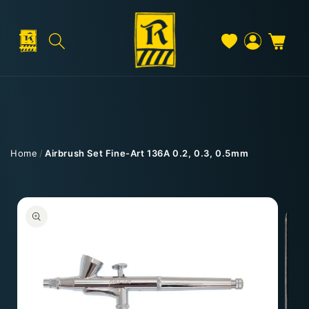
Direkt
zum
Inhalt
Warenkorb
Versand & Lieferung
Einloggen
Home
/
Airbrush Set Fine-Art 136A 0.2, 0.3, 0.5mm
Versandkosten
duktinformationen
ingen
Kostenloser Versand
Deutschland: ab
69 €
Österreich & EU: ab
200 €
Schweiz: ab
350 €