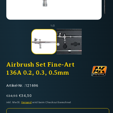
Nicht-EU: kein kostenloser Versand
Lieferungen in Nicht-EU-Länder (z. B. Schweiz)
Medie
2
Medien
in
1
von
1
/
2
Modal
in
öffnen
Modal
öffnen
nicht im Kaufpreis oder in
den Versandkosten enthalten
Airbrush Set Fine-Art
136A 0.2, 0.3, 0.5mm
SKU:
Artikel-Nr. :121696
Normaler
Verkaufspreis
€34,50
€34,95
Preis
inkl. MwSt.
Versand
wird beim Checkout berechnet