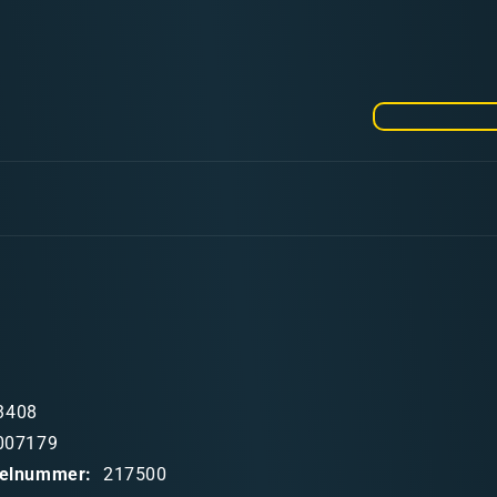
Menge
für
Airbrush
Service
Kit
3408
007179
ikelnummer:
217500