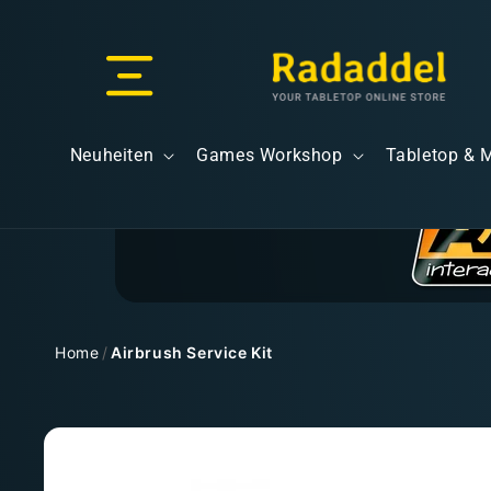
Direkt
zum
Inhalt
Versand & Lieferung
Neuheiten
Games Workshop
Tabletop & 
Versandkosten
Home
/
Airbrush Service Kit
Zu
Kostenloser Versand
Produktinformationen
springen