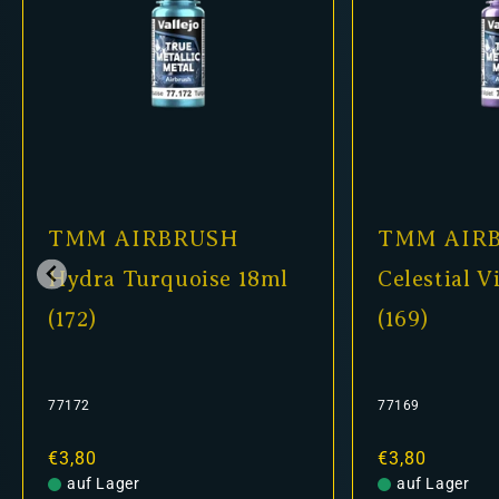
TMM AIRBRUSH
TMM AIR
Hydra Turquoise 18ml
Celestial V
(172)
(169)
77172
77169
Normaler
€3,80
Normaler
€3,80
Preis
auf Lager
Preis
auf Lager