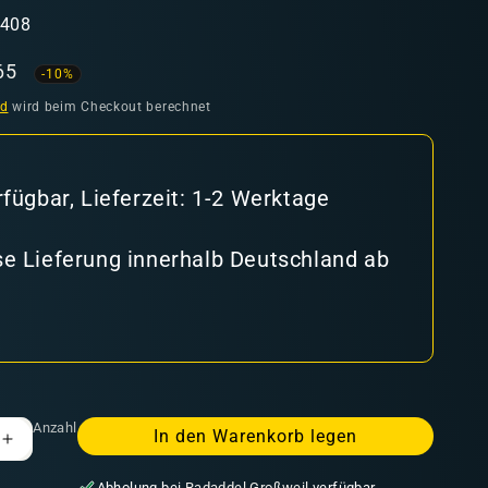
3408
aufspreis
65
-10%
nd
wird beim Checkout berechnet
rfügbar, Lieferzeit: 1-2 Werktage
e Lieferung innerhalb Deutschland ab
Anzahl
In den Warenkorb legen
Erhöhe
die
Abholung bei
Radaddel Großweil
verfügbar