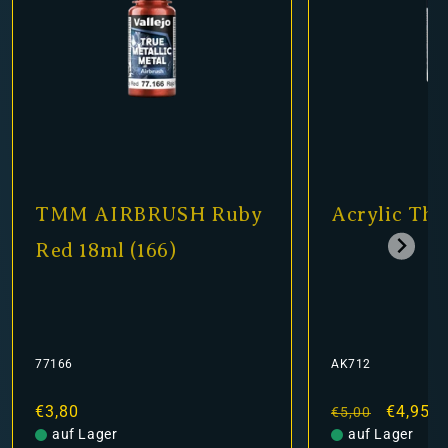
TMM AIRBRUSH Ruby
Acrylic Thi
Red 18ml (166)
77166
AK712
Normaler
€3,80
Normaler
Verkauf
€4,95
€5,00
Preis
auf Lager
Preis
auf Lager