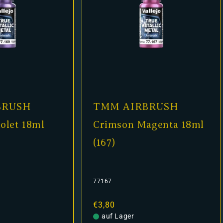
BRUSH
TMM AIRBRUSH
iolet 18ml
Crimson Magenta 18ml
(167)
77167
Normaler
€3,80
Preis
auf Lager