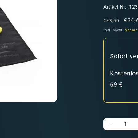
SKU:
Artikel-Nr. :12
Normaler
Verk
€34,
€38,50
Preis
inkl. MwSt.
Versa
hweiz)
Sofort ve
Kostenlos
69 €
er in den Versandkosten
Verringere
die