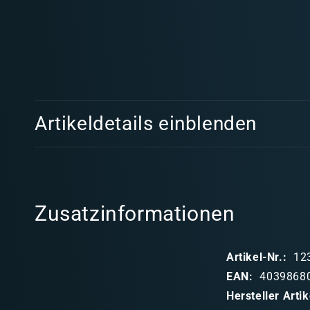
E
Artikeldetails einblenden
i
n
k
l
Zusatzinformationen
a
p
Artikel-Nr.:
12
p
EAN:
4039868
b
Hersteller Art
a