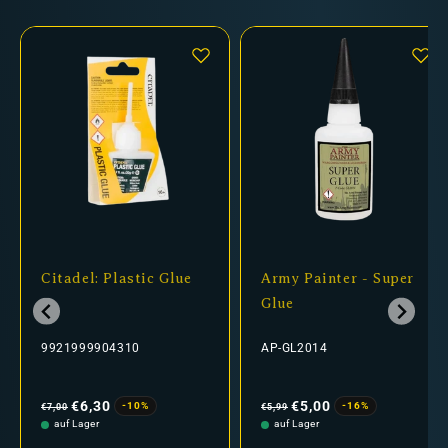
Citadel: Plastic Glue
Army Painter - Super
Glue
9921999904310
AP-GL2014
Normaler
Verkaufspreis
Normaler
Verkaufspreis
Preis
Preis
€6,30
€5,00
-10%
-16%
€7,00
€5,99
auf Lager
auf Lager