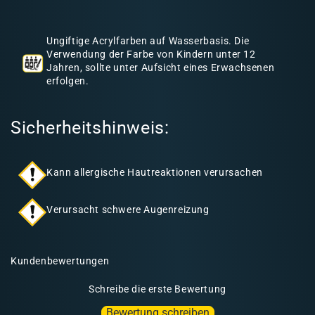
h
a
Ungiftige Acrylfarben auf Wasserbasis. Die
l
Verwendung der Farbe von Kindern unter 12
Jahren, sollte unter Aufsicht eines Erwachsenen
t
erfolgen.
Sicherheitshinweis:
Kann allergische Hautreaktionen verursachen
Verursacht schwere Augenreizung
Kundenbewertungen
Schreibe die erste Bewertung
Bewertung schreiben