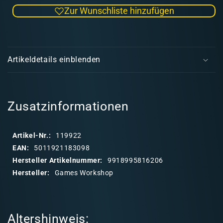
die
die
Zur Wunschliste hinzufügen
Menge
Men
für
für
Air:
Air:
E
Ogryn
Ogry
i
Camo
Cam
Artikeldetails einblenden
(24ml)
(24m
n
28-
28-
k
32
32
l
a
Zusatzinformationen
p
p
Artikel-Nr.:
119922
b
EAN:
5011921183098
a
Hersteller Artikelnummer:
9918995816206
r
Hersteller:
Games Workshop
e
r
I
Altershinweis:
n