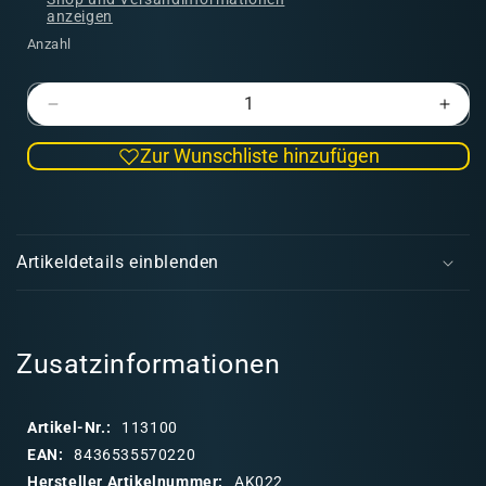
anzeigen
Anzahl
Verringere
Erhö
die
die
Zur Wunschliste hinzufügen
Menge
Men
für
für
Africa
Afric
E
Dust
Dust
i
Effects
Effec
Artikeldetails einblenden
(45)
(45)
n
k
l
a
Zusatzinformationen
p
p
Artikel-Nr.:
113100
b
EAN:
8436535570220
a
Hersteller Artikelnummer:
AK022