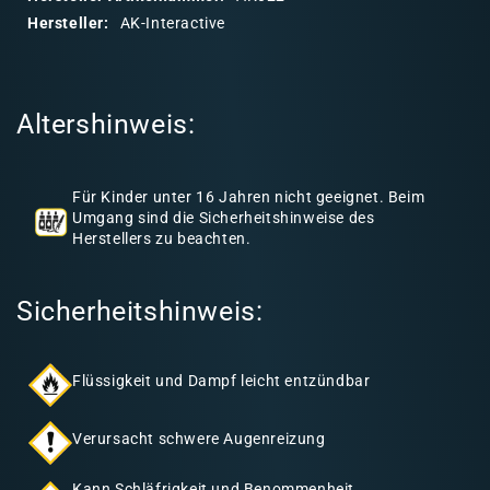
r
Hersteller:
AK-Interactive
e
r
I
Altershinweis:
n
h
a
Für Kinder unter 16 Jahren nicht geeignet. Beim
l
Umgang sind die Sicherheitshinweise des
Herstellers zu beachten.
t
Sicherheitshinweis:
Flüssigkeit und Dampf leicht entzündbar
Verursacht schwere Augenreizung
Kann Schläfrigkeit und Benommenheit