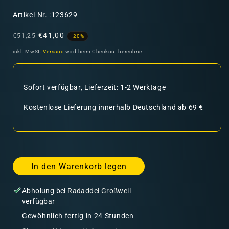
SKU:
Artikel-Nr. :123629
Normaler
Verkaufspreis
€41,00
€51,25
-20%
Preis
inkl. MwSt.
Versand
wird beim Checkout berechnet
Sofort verfügbar, Lieferzeit: 1-2 Werktage
Kostenlose Lieferung innerhalb Deutschland ab 69 €
In den Warenkorb legen
Abholung bei
Radaddel Großweil
verfügbar
Gewöhnlich fertig in 24 Stunden