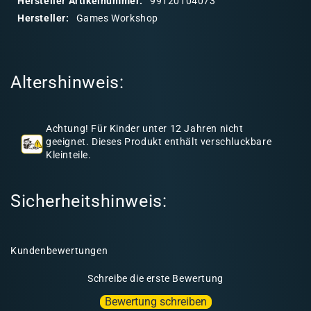
Hersteller Artikelnummer:
99120104073
r
Hersteller:
Games Workshop
e
r
I
Altershinweis:
n
h
a
Achtung! Für Kinder unter 12 Jahren nicht
l
geeignet. Dieses Produkt enthält verschluckbare
Kleinteile.
t
Sicherheitshinweis:
Kundenbewertungen
Schreibe die erste Bewertung
Bewertung schreiben