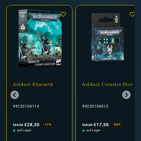
Aeldari: Kharseth
Aeldari: Corsairs Dice
99120104114
99220104012
Normaler
Verkaufspreis
Normaler
Verkaufspreis
Preis
Preis
€28,30
€17,50
-17%
-30%
€34,50
€25,00
auf Lager
auf Lager