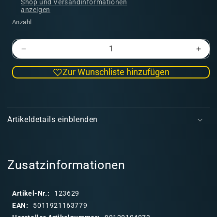
Shop und Versandinformationen
anzeigen
Anzahl
Verringere
Erhö
die
die
Zur Wunschliste hinzufügen
Menge
Men
für
für
Aeldari:
Aelda
E
Rangers
Rang
i
Artikeldetails einblenden
n
k
l
a
Zusatzinformationen
p
p
Artikel-Nr.:
123629
b
EAN:
5011921163779
a