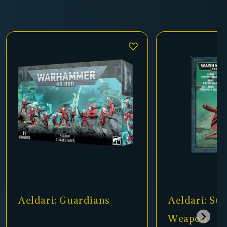
Aeldari: Support
Aeldari: St
Weapon