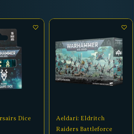
dritch
Aeldari: Guardians
ttleforce