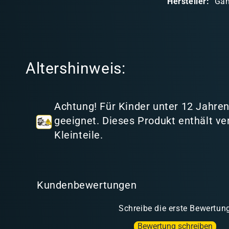
Hersteller:
Ga
r
e
r
I
Altershinweis:
n
h
a
Achtung! Für Kinder unter 12 Jahren
l
geeignet. Dieses Produkt enthält ve
t
Kleinteile.
Kundenbewertungen
Schreibe die erste Bewertun
Bewertung schreiben