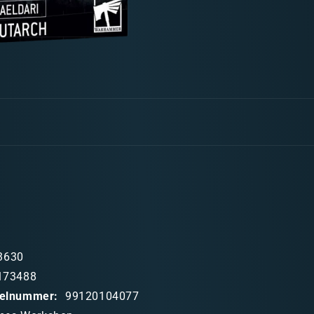
3630
173488
ikelnummer:
99120104077