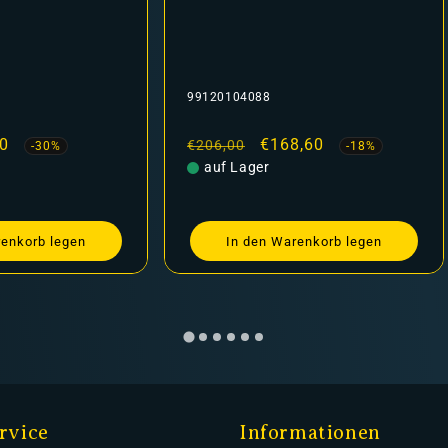
99120104091
kaufspreis
8,60
Normaler
Verkaufspreis
€41,00
€50,00
-18%
-18%
Preis
auf Lager
renkorb legen
In den Warenkorb legen
rvice
Informationen