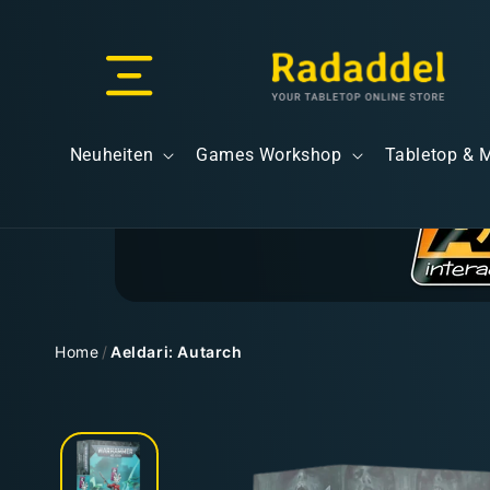
Direkt
zum
Inhalt
Versand & Lieferung
Neuheiten
Games Workshop
Tabletop & 
Versandkosten
Home
/
Aeldari: Autarch
Zu
Kostenloser Versand
Produktinformationen
springen