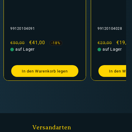
99120104028
99120111006
Normaler
Verkaufspreis
€19,10
Normaler
Verka
€29,6
€23,00
€37,00
-16%
Preis
auf Lager
Preis
auf Lager
In den Warenkorb legen
In den War
Versandarten