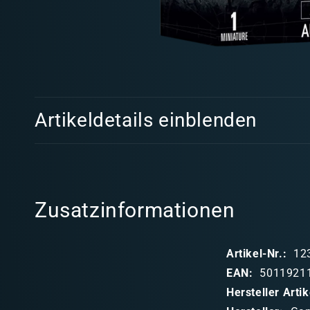
Medien
1
in
Modal
E
öffnen
Artikeldetails einblenden
i
n
k
l
Zusatzinformationen
a
p
Artikel-Nr.:
12
p
EAN:
5011921
b
Hersteller Art
a