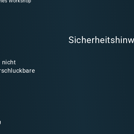
mes Workshop
Sicherheitshinw
 nicht
rschluckbare
g