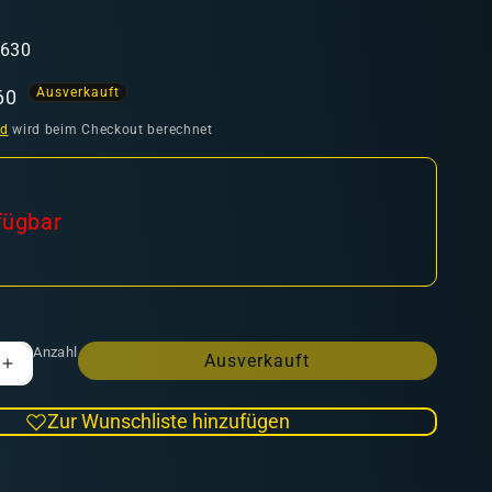
3630
Ausverkauft
aufspreis
60
nd
wird beim Checkout berechnet
fügbar
Anzahl
Ausverkauft
Erhöhe
die
Menge
Zur Wunschliste hinzufügen
für
Aeldari:
Autarch