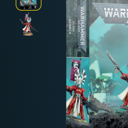
Deutschland: ab
69 €
Österreich & EU: ab
200 €
Schweiz: ab
350 €
Nicht-EU: kein kostenloser Versand
Lieferungen in Nicht-EU-Länder (z. B. Sc
nicht im Kaufpreis od
enthalten