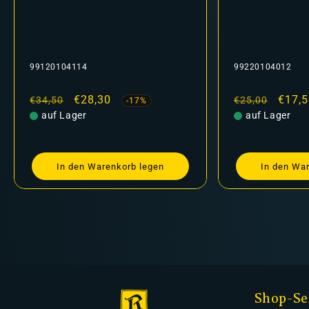
99220104012
99120104088
Normaler
Verkaufspreis
€17,50
Normaler
Ver
€16
€25,00
€206,00
-30%
Preis
auf Lager
Preis
auf Lager
In den Warenkorb legen
In den Wa
Shop-Se