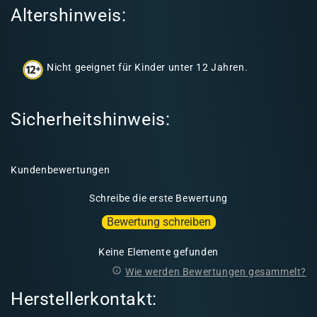
Altershinweis:
I
n
h
Nicht geeignet für Kinder unter 12 Jahren.
a
l
t
Sicherheitshinweis:
Kundenbewertungen
Schreibe die erste Bewertung
Bewertung schreiben
Keine Elemente gefunden
Wie werden Bewertungen gesammelt?
Herstellerkontakt: