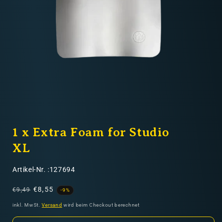
Nicht-EU: kein kostenloser Versand
Lieferungen in Nicht-EU-Länder (z. B. Schweiz)
nicht im Kaufpreis oder in
den Versandkosten enthalten
Medien
1
1 x Extra Foam for Studio
in
Modal
öffnen
XL
SKU:
Artikel-Nr. :127694
Normaler
Verkaufspreis
€8,55
€9,49
-9%
Preis
inkl. MwSt.
Versand
wird beim Checkout berechnet