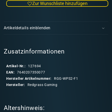
Zur Wunschliste hinzufügen
Menge
Men
für
für
1
1
E
x
x
i
Extra
Extr
Artikeldetails einblenden
Foam
Foa
n
for
for
k
Studio
Stud
l
XL
XL
a
Zusatzinformationen
p
p
Artikel-Nr.:
127694
b
EAN:
7640207350077
a
Hersteller Artikelnummer:
RGG-WPS2-F1
r
Hersteller:
Redgrass Gaming
e
r
I
Altershinweis:
n